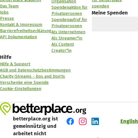
Organisation
Das Team
spenden
Spendenaktion für
Jobs
Meine Spenden
Privatpersonen
Presse
Spendenaufruf für
Kontakt & Impressum
Privatpersonen
Barrierefreiheitserklärung
Als Unternehmen
API Dokumentation
Als Streamer*in
Als Content
Creator*in
Hilfe
Hilfe & Support
AGB und Datenschutzbestimmungen
Charity-Streams - Dos and Don'ts
Verschenke eine Spende
Cookie-Einstellungen
betterplace.org ist
English
gemeinnützig und
Besuch' uns auf Facebook
Besuch' uns auf Instagr
Besuch' uns auf Lin
arbeitet nicht