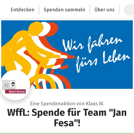
Zum Hauptinhalt springen
Erklärung zur Barrierefreiheit anzeigen
Entdecken
Spenden sammeln
Über uns
Deutschlands größte Spendenplattform
Eine Spendenaktion von Klaas W.
WffL: Spende für Team "Jan
Fesa"!