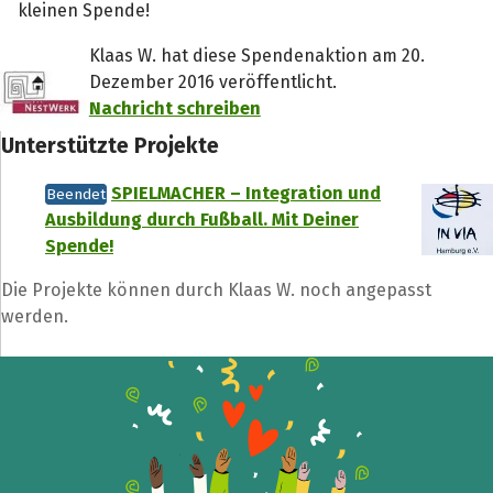
kleinen Spende!
Klaas W. hat diese Spendenaktion am 20.
Dezember 2016 veröffentlicht.
Nachricht schreiben
Unterstützte Projekte
Teile die Spendenaktion
SPIELMACHER – Integration und
Beendet
Ausbildung durch Fußball. Mit Deiner
Hilf mit noch mehr Spenden zu sammeln!
Spende!
Die Projekte können durch Klaas W. noch angepasst
Facebook
WhatsApp
Messenger
L
werden.
k