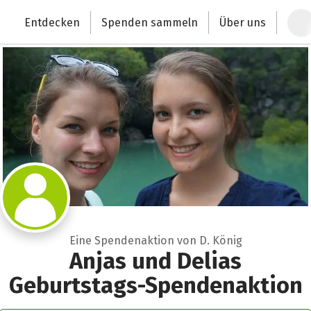
Zum Hauptinhalt springen
Erklärung zur Barrierefreiheit anzeigen
Entdecken
Spenden sammeln
Über uns
Deutschlands größte Spendenplattform
Eine Spendenaktion von D. König
Anjas und Delias
Geburtstags-Spendenaktion