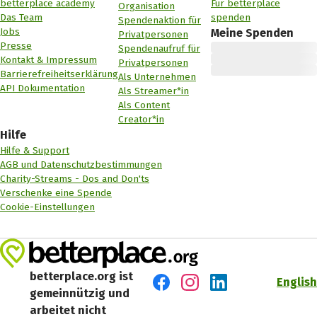
betterplace academy
Für betterplace
Organisation
Das Team
spenden
Spendenaktion für
Jobs
Meine Spenden
Privatpersonen
Presse
Spendenaufruf für
Kontakt & Impressum
Privatpersonen
Barrierefreiheitserklärung
Als Unternehmen
API Dokumentation
Als Streamer*in
Als Content
Creator*in
Hilfe
Hilfe & Support
AGB und Datenschutzbestimmungen
Charity-Streams - Dos and Don'ts
Verschenke eine Spende
Cookie-Einstellungen
betterplace.org ist
English
gemeinnützig und
Besuch' uns auf Facebook
Besuch' uns auf Instagr
Besuch' uns auf Lin
arbeitet nicht