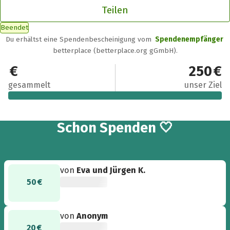
Teilen
Beendet
Du erhältst eine Spendenbescheinigung vom
Spendenempfänger
betterplace (betterplace.org gGmbH).
560 €
250 €
gesammelt
unser Ziel
6
Schon
Spenden 🤍
von
Eva und Jürgen K.
50 €
von
Anonym
20 €