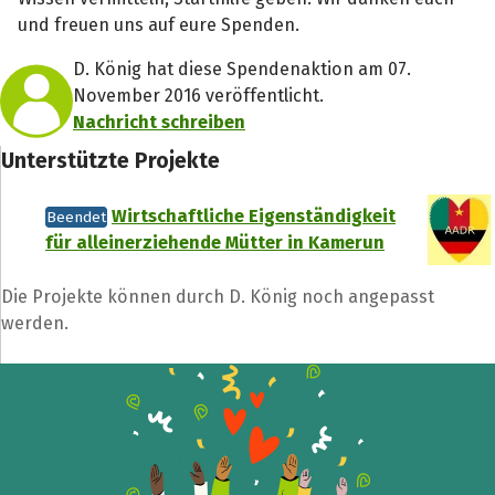
und freuen uns auf eure Spenden.
D. König hat diese Spendenaktion am 07.
November 2016 veröffentlicht.
Nachricht schreiben
Unterstützte Projekte
Teile die Spendenaktion
Wirtschaftliche Eigenständigkeit
Beendet
Hilf mit noch mehr Spenden zu sammeln!
für alleinerziehende Mütter in Kamerun
Die Projekte können durch D. König noch angepasst
Facebook
WhatsApp
Messenger
L
werden.
k