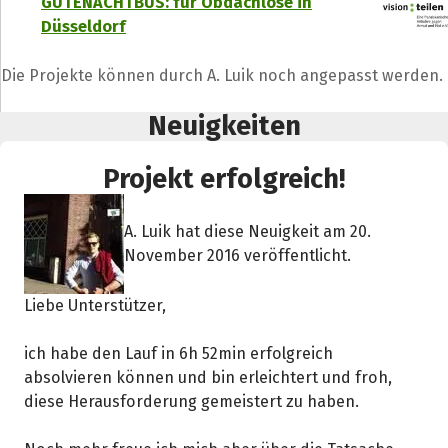
GUTENACHTBUS: für Obdachlose in
Düsseldorf
Teile die Spendenaktion
Die Projekte können durch A. Luik noch angepasst werden.
Hilf mit noch mehr Spenden zu sammeln!
Neuigkeiten
Facebook
WhatsApp
Messenger
L
Projekt erfolgreich!
k
A. Luik hat diese Neuigkeit am 20.
November 2016 veröffentlicht.
Liebe Unterstützer,
ich habe den Lauf in 6h 52min erfolgreich
absolvieren können und bin erleichtert und froh,
diese Herausforderung gemeistert zu haben.