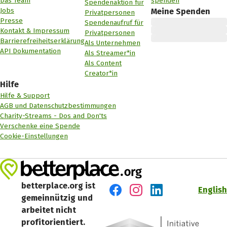
Das Team
spenden
Spendenaktion für
Jobs
Meine Spenden
Privatpersonen
Presse
Spendenaufruf für
Kontakt & Impressum
Privatpersonen
Barrierefreiheitserklärung
Als Unternehmen
API Dokumentation
Als Streamer*in
Als Content
Creator*in
Hilfe
Hilfe & Support
AGB und Datenschutzbestimmungen
Charity-Streams - Dos and Don'ts
Verschenke eine Spende
Cookie-Einstellungen
betterplace.org ist
English
gemeinnützig und
Besuch' uns auf Facebook
Besuch' uns auf Instagr
Besuch' uns auf Lin
arbeitet nicht
profitorientiert.