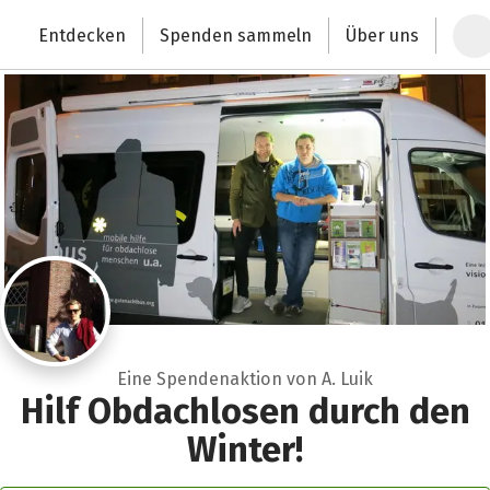
Zum Hauptinhalt springen
Erklärung zur Barrierefreiheit anzeigen
Entdecken
Spenden sammeln
Über uns
Deutschlands größte Spendenplattform
Eine Spendenaktion von A. Luik
Hilf Obdachlosen durch den
Winter!