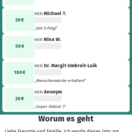
von
Michael T.
20 €
„Viel Erfolg!“
von
Nina W.
50 €
von
Dr. Margit Umbreit-Luik
100 €
„Menschenwürde erhalten!“
von
Anonym
20 €
„Super Aktion! :)“
Worum es geht
Liebe Freunde und Familie, ich werde dieses Jahr am