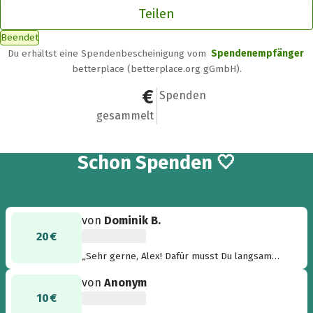
Teilen
Beendet
Du erhältst eine Spendenbescheinigung vom
Spendenempfänger
betterplace (betterplace.org gGmbH).
1.130 €
28
Spenden
gesammelt
28
Schon
Spenden 🤍
von
Dominik B.
20 €
„Sehr gerne, Alex! Dafür musst Du langsam
laufen, damit die Zuschauer auch was davon
von
Anonym
haben. LG, Dominik “
10 €