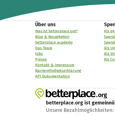
Über uns
Spe
Was ist betterplace.org?
Als ge
Blog & Neuigkeiten
Spend
betterplace academy
Spend
Das Team
Als U
Jobs
Als St
Presse
Als Co
Kontakt & Impressum
Barrierefreiheitserklärung
API Dokumentation
betterplace.org ist gemeinnüt
Unsere Bezahlmöglichkeiten: A