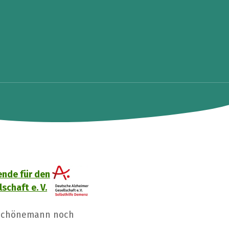
ende für den
schaft e. V.
 Schönemann noch