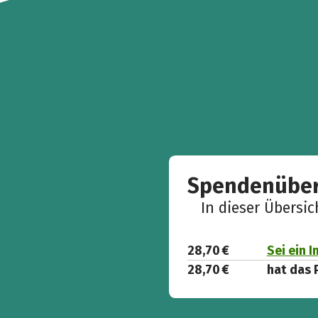
Spendenüber
In dieser Übersi
28,70 €
Sei ein 
28,70 €
hat das 