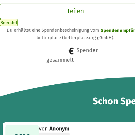
Teilen
Beendet
Du erhältst eine Spendenbescheinigung vom
Spendenempfä
betterplace (betterplace.org gGmbH).
28,70 €
2
Spenden
gesammelt
2
Schon
Sp
von
Anonym