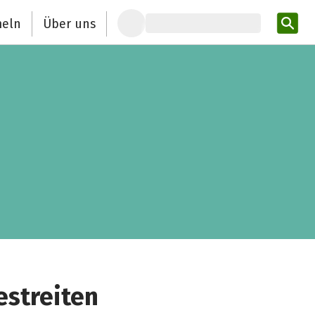
eln
Über uns
Pro
estreiten