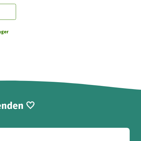
nger
enden 🤍