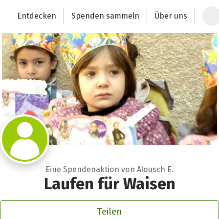
Zum Hauptinhalt springen
Erklärung zur Barrierefreiheit anzeigen
Entdecken
Spenden sammeln
Über uns
Deutschlands größte Spendenplattform
Eine Spendenaktion von Alousch E.
Laufen für Waisen
Teilen