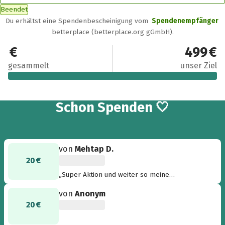
Beendet
Du erhältst eine Spendenbescheinigung vom
Spendenempfänger
betterplace (betterplace.org gGmbH).
550 €
499 €
gesammelt
unser Ziel
26
Schon
Spenden 🤍
von
Mehtap D.
20 €
„Super Aktion und weiter so meine
Schwestern!“
von
Anonym
20 €