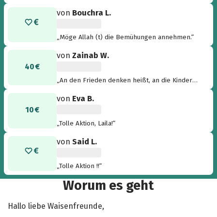
von
Bouchra L.
„Möge Allah (t) die Bemühungen annehmen.“
von
Zainab W.
40 €
„An den Frieden denken heißt, an die Kinder
denken.“
von
Eva B.
10 €
„Tolle Aktion, Laila!“
von
Said L.
„Tolle Aktion !!“
Worum es geht
Hallo liebe Waisenfreunde,