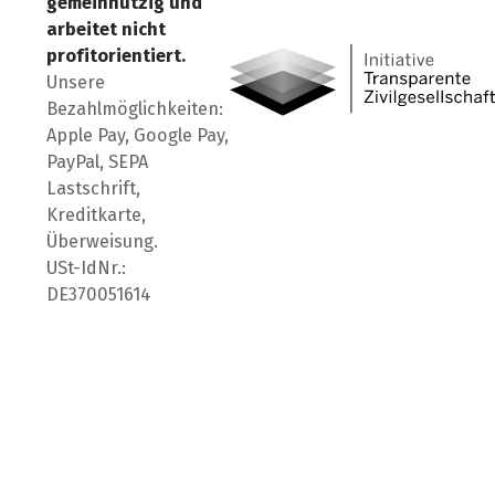
gemeinnützig und
Besuch' uns auf Facebook
Besuch' uns auf Instagr
Besuch' uns auf Lin
arbeitet nicht
profitorientiert.
Unsere
Bezahlmöglichkeiten:
Apple Pay, Google Pay,
PayPal, SEPA
Lastschrift,
Kreditkarte,
Überweisung.
USt-IdNr.:
DE370051614