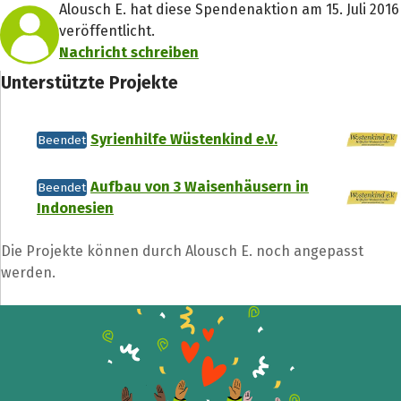
Alousch E. hat diese Spendenaktion am 15. Juli 2016
veröffentlicht.
Nachricht schreiben
Unterstützte Projekte
Teile die Spendenaktion
Hilf mit noch mehr Spenden zu sammeln!
Syrienhilfe Wüstenkind e.V.
Beendet
Aufbau von 3 Waisenhäusern in
Beendet
Facebook
WhatsApp
Messenger
L
Indonesien
k
Die Projekte können durch Alousch E. noch angepasst
werden.