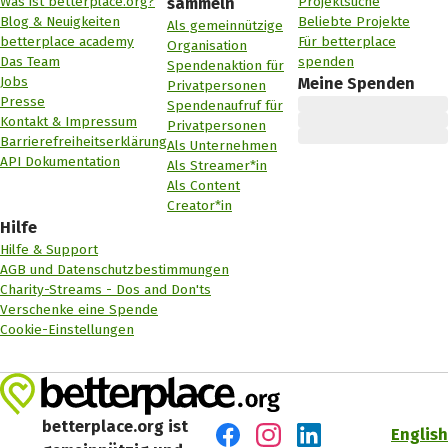
Was ist betterplace.org?
Projektsuche
sammeln
Blog & Neuigkeiten
Beliebte Projekte
Als gemeinnützige
betterplace academy
Für betterplace
Organisation
Das Team
spenden
Spendenaktion für
Jobs
Meine Spenden
Privatpersonen
Presse
Spendenaufruf für
Kontakt & Impressum
Privatpersonen
Barrierefreiheitserklärung
Als Unternehmen
API Dokumentation
Als Streamer*in
Als Content
Creator*in
Hilfe
Hilfe & Support
AGB und Datenschutzbestimmungen
Charity-Streams - Dos and Don'ts
Verschenke eine Spende
Cookie-Einstellungen
betterplace.org ist
English