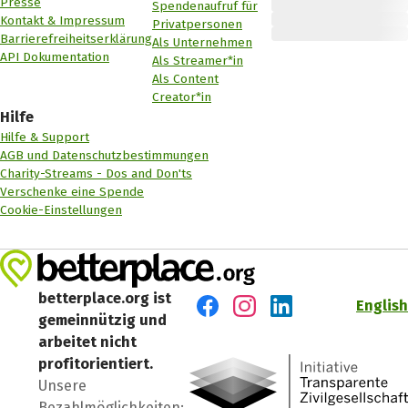
Presse
Spendenaufruf für
Kontakt & Impressum
Privatpersonen
Barrierefreiheitserklärung
Als Unternehmen
API Dokumentation
Als Streamer*in
Als Content
Creator*in
Hilfe
Hilfe & Support
AGB und Datenschutzbestimmungen
Charity-Streams - Dos and Don'ts
Verschenke eine Spende
Cookie-Einstellungen
betterplace.org ist
English
gemeinnützig und
Besuch' uns auf Facebook
Besuch' uns auf Instagr
Besuch' uns auf Lin
arbeitet nicht
profitorientiert.
Unsere
Bezahlmöglichkeiten: