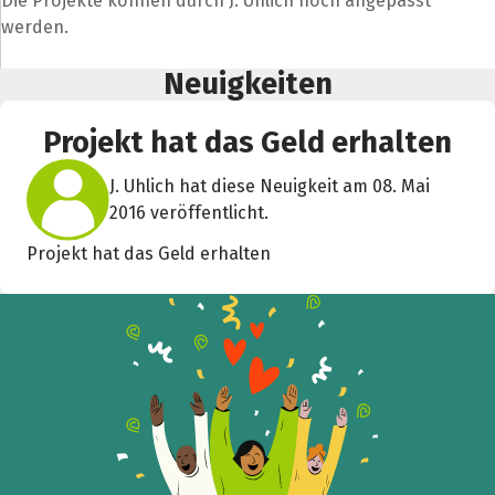
Die Projekte können durch J. Uhlich noch angepasst
werden.
Neuigkeiten
Projekt hat das Geld erhalten
Teile die Spendenaktion
Hilf mit noch mehr Spenden zu sammeln!
J. Uhlich hat diese Neuigkeit am 08. Mai
2016 veröffentlicht.
Facebook
WhatsApp
Messenger
L
Projekt hat das Geld erhalten
k