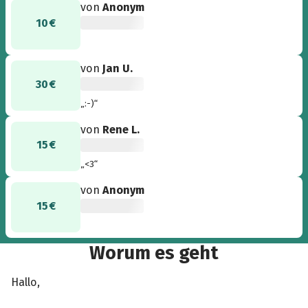
von
Anonym
10 €
von
Jan U.
30 €
„:-)“
von
Rene L.
15 €
„<3“
von
Anonym
15 €
Worum es geht
Hallo,