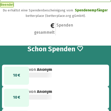
Beendet
Du erhältst eine Spendenbescheinigung vom
Spendenempfänger
betterplace (betterplace.org gGmbH).
240 €
13
Spenden
gesammelt
13
Schon
Spenden 🤍
von
Anonym
10 €
von
Anonym
10 €