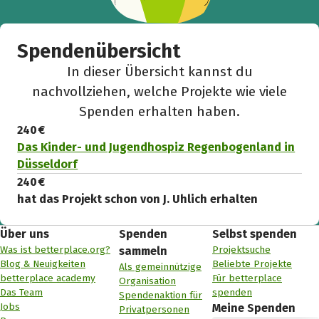
Spendenübersicht
In dieser Übersicht kannst du
nachvollziehen, welche Projekte wie viele
Spenden erhalten haben.
240 €
Das Kinder- und Jugendhospiz Regenbogenland in
Düsseldorf
240 €
hat das Projekt schon von J. Uhlich erhalten
Über uns
Spenden
Selbst spenden
Was ist betterplace.org?
Projektsuche
sammeln
Blog & Neuigkeiten
Beliebte Projekte
Als gemeinnützige
betterplace academy
Für betterplace
Organisation
Das Team
spenden
Spendenaktion für
Jobs
Meine Spenden
Privatpersonen