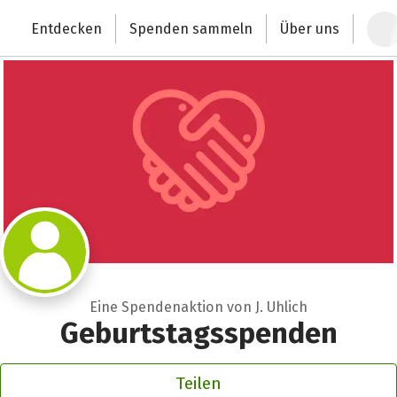
Zum Hauptinhalt springen
Erklärung zur Barrierefreiheit anzeigen
Entdecken
Spenden sammeln
Über uns
Deutschlands größte Spendenplattform
Eine Spendenaktion von J. Uhlich
Geburtstagsspenden
Teilen