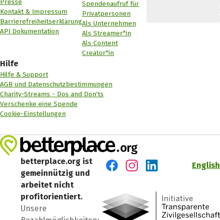
Presse
Spendenaufruf für
Kontakt & Impressum
Privatpersonen
Barrierefreiheitserklärung
Als Unternehmen
API Dokumentation
Als Streamer*in
Als Content
Creator*in
Hilfe
Hilfe & Support
AGB und Datenschutzbestimmungen
Charity-Streams - Dos and Don'ts
Verschenke eine Spende
Cookie-Einstellungen
betterplace.org ist
English
gemeinnützig und
Besuch' uns auf Facebook
Besuch' uns auf Instagr
Besuch' uns auf Lin
arbeitet nicht
profitorientiert.
Unsere