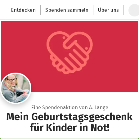
Zum Hauptinhalt springen
Erklärung zur Barrierefreiheit anzeigen
Entdecken
Spenden sammeln
Über uns
Deutschlands größte Spendenplattform
Eine Spendenaktion von A. Lange
Mein Geburtstagsgeschenk
für Kinder in Not!