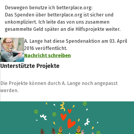
Deswegen benutze ich betterplace.org:
Das Spenden über betterplace.org ist sicher und
unkompliziert. Ich leite das von uns zusammen
gesammelte Geld später an die Hilfsprojekte weiter.
A. Lange hat diese Spendenaktion am 03. April
2016 veröffentlicht.
Nachricht schreiben
Unterstützte Projekte
Teile die Spendenaktion
Hilf mit noch mehr Spenden zu sammeln!
Die Projekte können durch A. Lange noch angepasst
werden.
Facebook
WhatsApp
Messenger
L
k