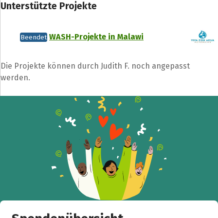
Unterstützte Projekte
Teile die Spendenaktion
WASH-Projekte in Malawi
Beendet
Hilf mit noch mehr Spenden zu sammeln!
Die Projekte können durch Judith F. noch angepasst
Facebook
WhatsApp
Messenger
L
werden.
k