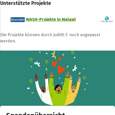
Unterstützte Projekte
Teile die Spendenaktion
WASH-Projekte in Malawi
Beendet
Hilf mit noch mehr Spenden zu sammeln!
Die Projekte können durch Judith F. noch angepasst
Facebook
WhatsApp
Messenger
L
werden.
k