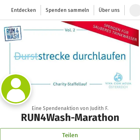
Zum Hauptinhalt springen
Erklärung zur Barrierefreiheit anzeigen
Entdecken
Spenden sammeln
Über uns
Deutschlands größte Spendenplattform
Eine Spendenaktion von Judith F.
RUN4Wash-Marathon
Teilen