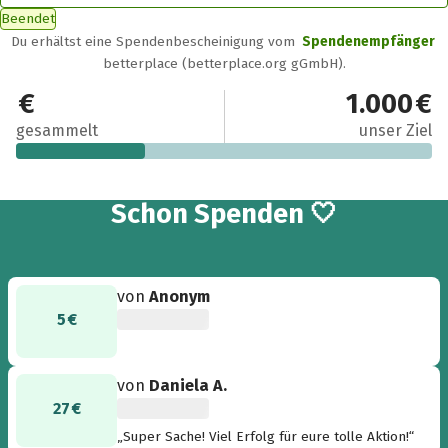
Beendet
Du erhältst eine Spendenbescheinigung vom
Spendenempfänger
betterplace (betterplace.org gGmbH).
310 €
1.000 €
gesammelt
unser Ziel
15
Schon
Spenden 🤍
von
Anonym
5 €
von
Daniela A.
27 €
„Super Sache! Viel Erfolg für eure tolle Aktion!“