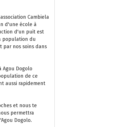
'association Cambiela
on d'une école à
ction d'un puit est
a population du
it par nos soins dans
 à Agou Dogolo
 population de ce
nt aussi rapidement
oches et nous te
nous permettra
d'Agou Dogolo.