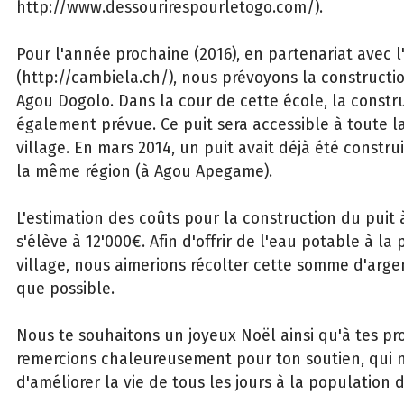
http://www.dessourirespourletogo.com/).
Pour l'année prochaine (2016), en partenariat avec l
(http://cambiela.ch/), nous prévoyons la constructi
Agou Dogolo. Dans la cour de cette école, la constru
également prévue. Ce puit sera accessible à toute l
village. En mars 2014, un puit avait déjà été constru
la même région (à Agou Apegame).
L'estimation des coûts pour la construction du puit
s'élève à 12'000€. Afin d'offrir de l'eau potable à la
village, nous aimerions récolter cette somme d'arge
que possible.
Nous te souhaitons un joyeux Noël ainsi qu'à tes pr
remercions chaleureusement pour ton soutien, qui 
d'améliorer la vie de tous les jours à la population 