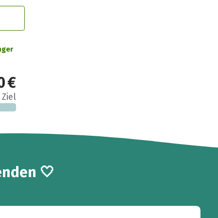
nger
0 €
 Ziel
enden 🤍