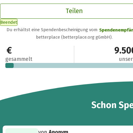
Teilen
Beendet
Du erhältst eine Spendenbescheinigung vom
Spendenempfä
betterplace (betterplace.org gGmbH).
584 €
9.50
gesammelt
unser
8
Schon
Sp
von
Anonym