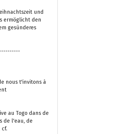
eihnachtszeit und
ns ermöglicht den
lem gesünderes
----------
e nous t'invitons à
ent
tive au Togo dans de
 de l'eau, de
cf.