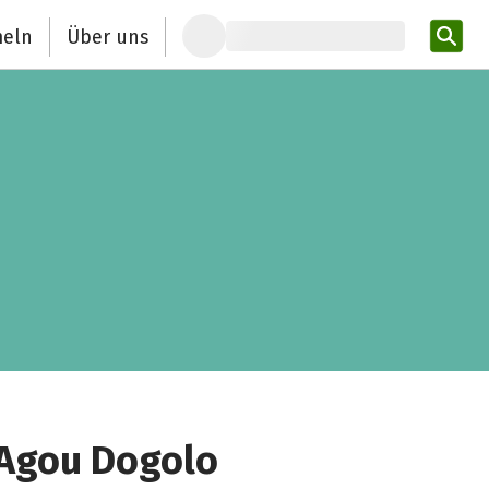
eln
Über uns
Pro
 Agou Dogolo