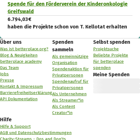
Spende für den Förderverein der Kinderonkologie
Greifswald
6.794,03 €
haben die Projekte schon von T. Kellotat erhalten
Über uns
Spenden
Selbst spenden
Was ist betterplace.org?
Projektsuche
sammeln
Blog & Neuigkeiten
Beliebte Projekte
Als gemeinnützige
betterplace academy
Für betterplace
Organisation
Das Team
spenden
Spendenaktion für
Jobs
Meine Spenden
Privatpersonen
Presse
Spendenaufruf für
Kontakt & Impressum
Privatpersonen
Barrierefreiheitserklärung
Als Unternehmen
API Dokumentation
Als Streamer*in
Als Content
Creator*in
Hilfe
Hilfe & Support
AGB und Datenschutzbestimmungen
Charity-Streams - Dos and Don'ts