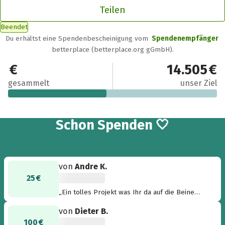
Teilen
Beendet
Du erhältst eine Spendenbescheinigung vom
Spendenempfänger
betterplace (betterplace.org gGmbH).
6.794,03 €
14.505 €
gesammelt
unser Ziel
65
Schon
Spenden 🤍
von
Andre K.
25 €
„Ein tolles Projekt was Ihr da auf die Beine
gestellt habt.“
von
Dieter B.
100 €