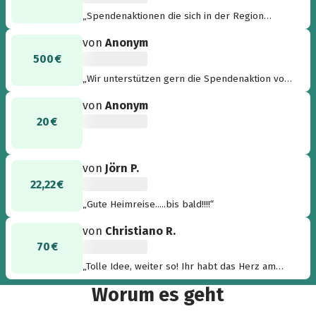
„Spendenaktionen die sich in der Region
engagieren haben Unterstützung verdient.“
von
Anonym
500 €
„Wir unterstützen gern die Spendenaktion vom
Störti's Erben e.V., um damit den regionalen
von
Anonym
Kinderhilfsprojekten zu helfen. OVVD GmbH“
20 €
von
Jörn P.
22,22 €
„Gute Heimreise.....bis bald!!!!“
von
Christiano R.
70 €
„Tolle Idee, weiter so! Ihr habt das Herz am
richtigem Fleck.“
Worum es geht