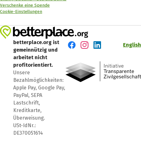
Verschenke eine Spende
Cookie-Einstellungen
betterplace.org ist
English
gemeinnützig und
Besuch' uns auf Facebook
Besuch' uns auf Instagr
Besuch' uns auf Lin
arbeitet nicht
profitorientiert.
Unsere
Bezahlmöglichkeiten:
Apple Pay, Google Pay,
PayPal, SEPA
Lastschrift,
Kreditkarte,
Überweisung.
USt-IdNr.:
DE370051614