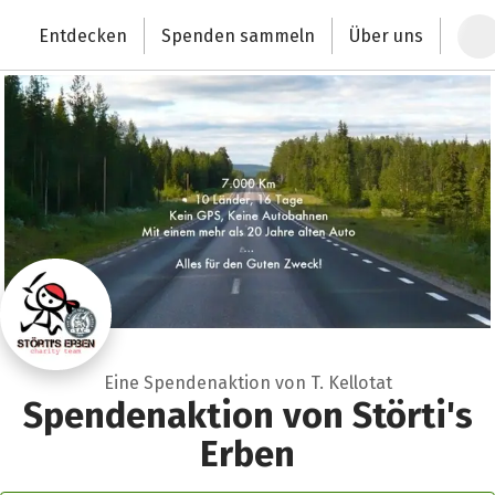
Zum Hauptinhalt springen
Erklärung zur Barrierefreiheit anzeigen
Entdecken
Spenden sammeln
Über uns
Deutschlands größte Spendenplattform
Eine Spendenaktion von T. Kellotat
Spendenaktion von Störti's
Erben