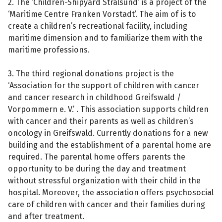
2. The ‘Children-Shipyard Stralsund’ is a project of the
‘Maritime Centre Franken Vorstadt’. The aim of is to
create a children’s recreational facility, including
maritime dimension and to familiarize them with the
maritime professions.
3. The third regional donations project is the
‘Association for the support of children with cancer
and cancer research in childhood Greifswald /
Vorpommern e. V.’ . This association supports children
with cancer and their parents as well as children’s
oncology in Greifswald. Currently donations for a new
building and the establishment of a parental home are
required. The parental home offers parents the
Teile die Spendenaktion
opportunity to be during the day and treatment
Hilf mit noch mehr Spenden zu sammeln!
without stressful organization with their child in the
hospital. Moreover, the association offers psychosocial
care of children with cancer and their families during
Facebook
WhatsApp
Messenger
L
and after treatment.