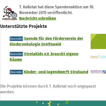
k
T. Kellotat hat diese Spendenaktion am 10.
November 2015 veröffentlicht.
Nachricht schreiben
Unterstützte Projekte
Spende für den Förderverein der
Beendet
Kinderonkologie Greifswald
StrelaKids e.V. braucht eigene
Beendet
Räume
Kinder- und Jugendwerft Stralsund
Beendet
Die Projekte können durch T. Kellotat noch angepasst
werden.