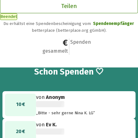
Teilen
Beendet
Du erhältst eine Spendenbescheinigung vom
Spendenempfänger
betterplace (betterplace.org gGmbH).
67 €
6
Spenden
gesammelt
6
Schon
Spenden 🤍
von
Anonym
10 €
„Bitte - sehr gerne Nina K. LG“
von
Ev K.
20 €