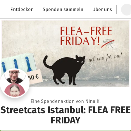
Zum Hauptinhalt springen
Erklärung zur Barrierefreiheit anzeigen
Entdecken
Spenden sammeln
Über uns
Deutschlands größte Spendenplattform
Eine Spendenaktion von Nina K.
Streetcats Istanbul: FLEA FREE
FRIDAY