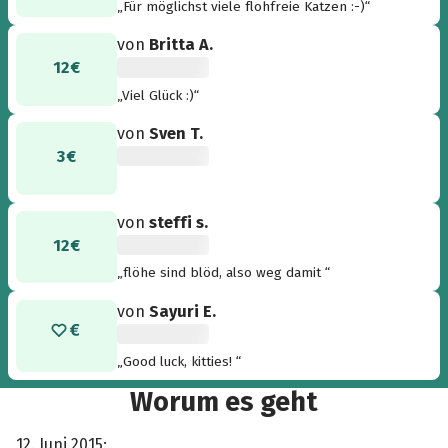
„Für möglichst viele flohfreie Katzen :-)“
von
Britta A.
12 €
„Viel Glück :)“
von
Sven T.
3 €
von
steffi s.
12 €
„flöhe sind blöd, also weg damit “
von
Sayuri E.
„Good luck, kitties! “
Worum es geht
12. Juni 2015: