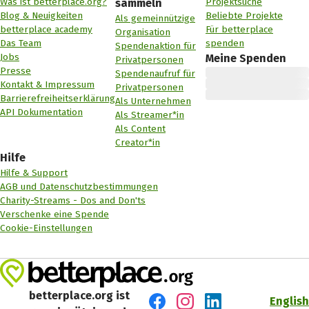
Was ist betterplace.org?
Projektsuche
sammeln
Blog & Neuigkeiten
Beliebte Projekte
Als gemeinnützige
betterplace academy
Für betterplace
Organisation
Das Team
spenden
Spendenaktion für
Jobs
Meine Spenden
Privatpersonen
Presse
Spendenaufruf für
Kontakt & Impressum
Privatpersonen
Barrierefreiheitserklärung
Als Unternehmen
API Dokumentation
Als Streamer*in
Als Content
Creator*in
Hilfe
Hilfe & Support
AGB und Datenschutzbestimmungen
Charity-Streams - Dos and Don'ts
Verschenke eine Spende
Cookie-Einstellungen
betterplace.org ist
English