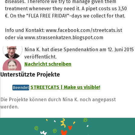
diseases. Therefore we try to manage given them
treatment whenever they need it. A pipet costs us 3,50
€. On the "FLEA FREE FRIDAY"-days we collect for that.
Info und Kontakt: www.facebook.com/streetcats.ist
oder via www.strassenkatzen.blogspot.com
Nina K. hat diese Spendenaktion am 12. Juni 2015
veröffentlicht.
Teile die Spendenaktion
Nachricht schreiben
Hilf mit noch mehr Spenden zu sammeln!
Unterstützte Projekte
STREETCATS | Make us visible!
Beendet
Facebook
WhatsApp
Messenger
L
Die Projekte können durch Nina K. noch angepasst
k
werden.