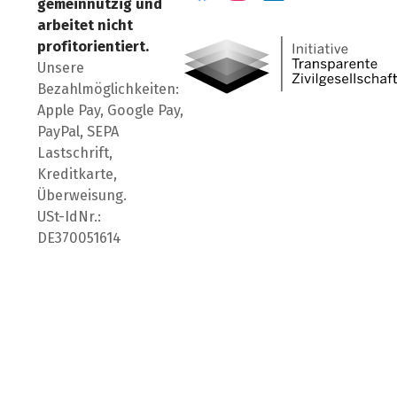
gemeinnützig und
Besuch' uns auf Facebook
Besuch' uns auf Instagr
Besuch' uns auf Lin
arbeitet nicht
profitorientiert.
Unsere
Bezahlmöglichkeiten:
Apple Pay, Google Pay,
PayPal, SEPA
Lastschrift,
Kreditkarte,
Überweisung.
USt-IdNr.:
DE370051614