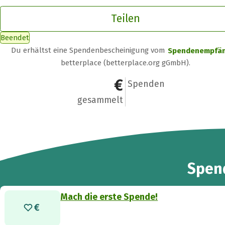
Teilen
Beendet
Du erhältst eine Spendenbescheinigung vom
Spendenempfä
betterplace (betterplace.org gGmbH).
0 €
0
Spenden
gesammelt
Spen
Mach die erste Spende!