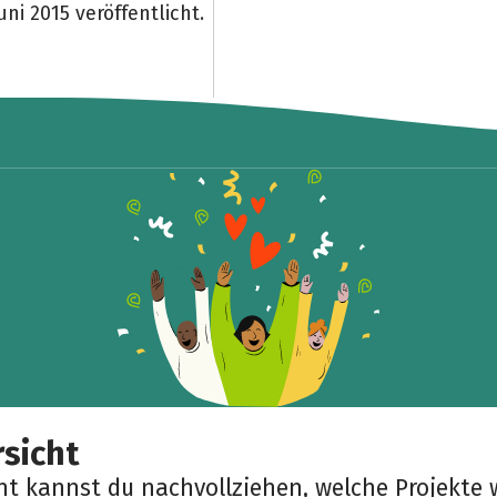
ni 2015 veröffentlicht.
Teile die Spendenaktion
Hilf mit noch mehr Spenden zu sammeln!
Facebook
WhatsApp
Messenger
Link kopieren
sicht
cht kannst du nachvollziehen, welche Projekte 