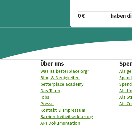
0 €
haben di
Über uns
Spe
Was ist betterplace.org?
Als ge
Blog & Neuigkeiten
Spend
betterplace academy
Spend
Das Team
Als U
Jobs
Als St
Presse
Als Co
Kontakt & Impressum
Barrierefreiheitserklärung
API Dokumentation