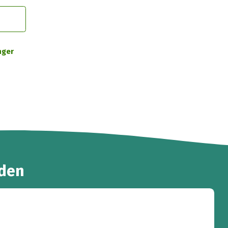
nger
den