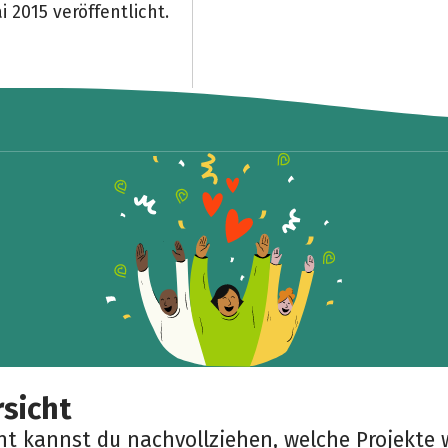
 2015 veröffentlicht.
Teile die Spendenaktion
Hilf mit noch mehr Spenden zu sammeln!
Facebook
WhatsApp
Messenger
Link kopieren
sicht
cht kannst du nachvollziehen, welche Projekte 