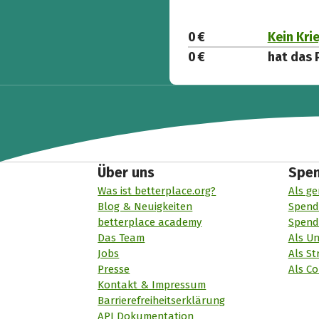
0 €
Kein Kri
0 €
hat das 
Über uns
Spe
Was ist betterplace.org?
Als ge
Blog & Neuigkeiten
Spend
betterplace academy
Spend
Das Team
Als U
Jobs
Als St
Presse
Als Co
Kontakt & Impressum
Barrierefreiheitserklärung
API Dokumentation