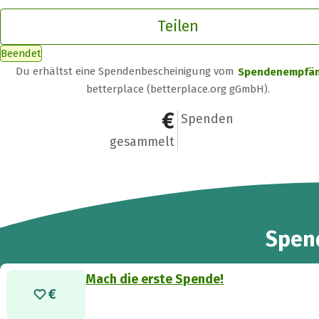
Teilen
Beendet
Du erhältst eine Spendenbescheinigung vom
Spendenempfä
betterplace (betterplace.org gGmbH).
0 €
0
Spenden
gesammelt
Spen
Mach die erste Spende!