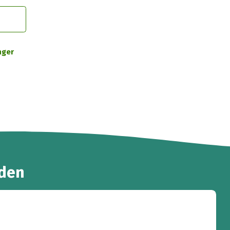
nger
den