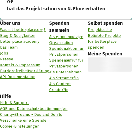
0 €
hat das Projekt schon von N. Ehne erhalten
Über uns
Spenden
Selbst spenden
Was ist betterplace.org?
Projektsuche
sammeln
Blog & Neuigkeiten
Beliebte Projekte
Als gemeinnützige
betterplace academy
Für betterplace
Organisation
Das Team
spenden
Spendenaktion für
Jobs
Meine Spenden
Privatpersonen
Presse
Spendenaufruf für
Kontakt & Impressum
Privatpersonen
Barrierefreiheitserklärung
Als Unternehmen
API Dokumentation
Als Streamer*in
Als Content
Creator*in
Hilfe
Hilfe & Support
AGB und Datenschutzbestimmungen
Charity-Streams - Dos and Don'ts
Verschenke eine Spende
Cookie-Einstellungen