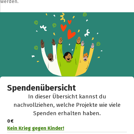
werden.
Teile die Spendenaktion
Hilf mit noch mehr Spenden zu sammeln!
Facebook
WhatsApp
Messenger
L
k
Spendenübersicht
In dieser Übersicht kannst du
nachvollziehen, welche Projekte wie viele
Spenden erhalten haben.
0 €
Kein Krieg gegen Kinder!