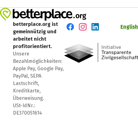
betterplace.org ist
English
gemeinnützig und
Besuch' uns auf Facebook
Besuch' uns auf Instagr
Besuch' uns auf Lin
arbeitet nicht
profitorientiert.
Unsere
Bezahlmöglichkeiten:
Apple Pay, Google Pay,
PayPal, SEPA
Lastschrift,
Kreditkarte,
Überweisung.
USt-IdNr.:
DE370051614