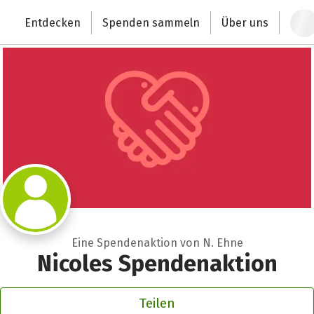
Zum Hauptinhalt springen
Erklärung zur Barrierefreiheit anzeigen
Entdecken
Spenden sammeln
Über uns
Deutschlands größte Spendenplattform
Eine Spendenaktion von N. Ehne
Nicoles Spendenaktion
Teilen