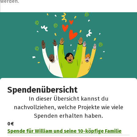
werden.
Teile die Spendenaktion
Hilf mit noch mehr Spenden zu sammeln!
Facebook
WhatsApp
Messenger
L
k
Spendenübersicht
In dieser Übersicht kannst du
nachvollziehen, welche Projekte wie viele
Spenden erhalten haben.
0 €
Spende für William und seine 10-köpfige Familie