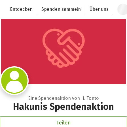
Zum Hauptinhalt springen
Erklärung zur Barrierefreiheit anzeigen
Entdecken
Spenden sammeln
Über uns
Deutschlands größte Spendenplattform
Eine Spendenaktion von H. Tonto
Hakunis Spendenaktion
Teilen