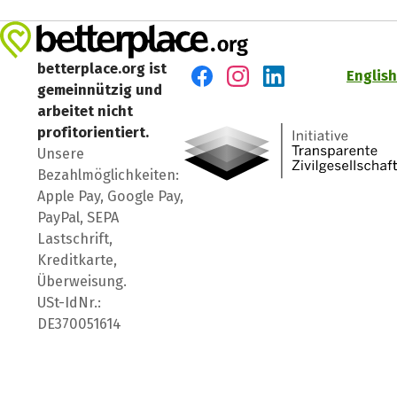
betterplace.org ist
English
gemeinnützig und
Besuch' uns auf Facebook
Besuch' uns auf Instagr
Besuch' uns auf Lin
arbeitet nicht
profitorientiert.
Unsere
Bezahlmöglichkeiten:
Apple Pay, Google Pay,
PayPal, SEPA
Lastschrift,
Kreditkarte,
Überweisung.
USt-IdNr.:
DE370051614