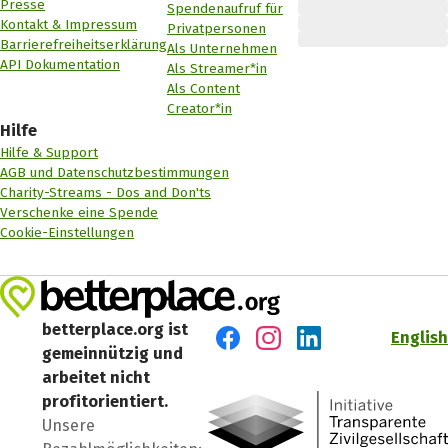
Presse
Spendenaufruf für
Kontakt & Impressum
Privatpersonen
Barrierefreiheitserklärung
Als Unternehmen
API Dokumentation
Als Streamer*in
Als Content
Creator*in
Hilfe
Hilfe & Support
AGB und Datenschutzbestimmungen
Charity-Streams - Dos and Don'ts
Verschenke eine Spende
Cookie-Einstellungen
betterplace.org ist
English
gemeinnützig und
Besuch' uns auf Facebook
Besuch' uns auf Instagr
Besuch' uns auf Lin
arbeitet nicht
profitorientiert.
Unsere