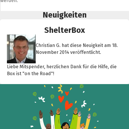
werden.
Neuigkeiten
ShelterBox
Teile die Spendenaktion
Christian G. hat diese Neuigkeit am 18.
Hilf mit noch mehr Spenden zu sammeln!
November 2014 veröffentlicht.
Facebook
WhatsApp
Messenger
L
Liebe Mitspender, herzlichen Dank für die Hilfe, die
k
Box ist "on the Road"!