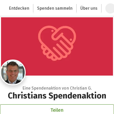
Zum Hauptinhalt springen
Erklärung zur Barrierefreiheit anzeigen
Entdecken
Spenden sammeln
Über uns
Deutschlands größte Spendenplattform
Eine Spendenaktion von Christian G.
Christians Spendenaktion
Teilen