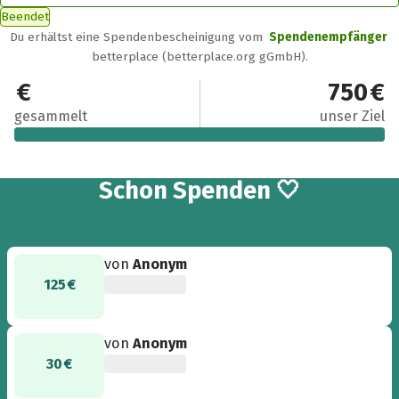
Beendet
Du erhältst eine Spendenbescheinigung vom
Spendenempfänger
betterplace (betterplace.org gGmbH).
750 €
750 €
gesammelt
unser Ziel
14
Schon
Spenden 🤍
von
Anonym
125 €
von
Anonym
30 €