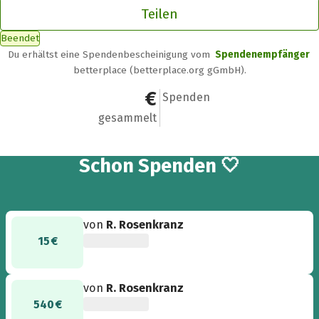
Teilen
Beendet
Du erhältst eine Spendenbescheinigung vom
Spendenempfänger
betterplace (betterplace.org gGmbH).
860 €
9
Spenden
gesammelt
9
Schon
Spenden 🤍
von
R. Rosenkranz
15 €
von
R. Rosenkranz
540 €