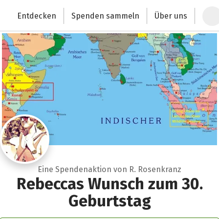
Zum Hauptinhalt springen
Erklärung zur Barrierefreiheit anzeigen
Entdecken
Spenden sammeln
Über uns
Deutschlands größte Spendenplattform
Eine Spendenaktion von R. Rosenkranz
Rebeccas Wunsch zum 30.
Geburtstag