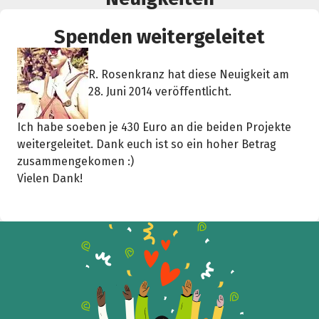
Teile die Spendenaktion
Spenden weitergeleitet
Hilf mit noch mehr Spenden zu sammeln!
R. Rosenkranz hat diese Neuigkeit am
28. Juni 2014 veröffentlicht.
Facebook
WhatsApp
Messenger
L
k
Ich habe soeben je 430 Euro an die beiden Projekte
weitergeleitet. Dank euch ist so ein hoher Betrag
zusammengekomen :)
Vielen Dank!