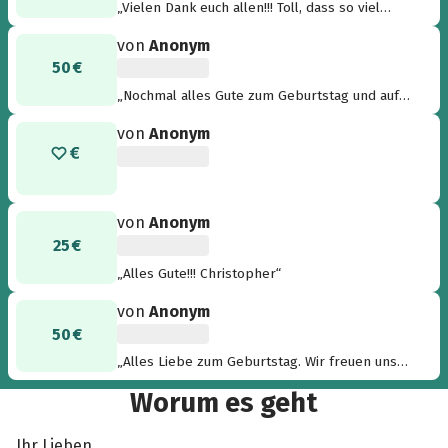
„Vielen Dank euch allen!!! Toll, dass so viel
zusammen gekommen ist!“
von
Anonym
50 €
„Nochmal alles Gute zum Geburtstag und auf
ein tolles Fest! Bis gleich ;) Johanna und Timo“
von
Anonym
von
Anonym
25 €
„Alles Gute!!! Christopher“
von
Anonym
50 €
„Alles Liebe zum Geburtstag. Wir freuen uns
auf die Feierei :-) Family Hell“
Worum es geht
Ihr Lieben,