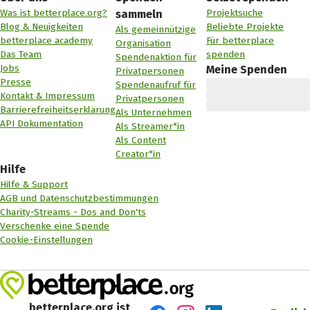
Was ist betterplace.org?
Projektsuche
sammeln
Blog & Neuigkeiten
Beliebte Projekte
Als gemeinnützige
betterplace academy
Für betterplace
Organisation
Das Team
spenden
Spendenaktion für
Jobs
Meine Spenden
Privatpersonen
Presse
Spendenaufruf für
Kontakt & Impressum
Privatpersonen
Barrierefreiheitserklärung
Als Unternehmen
API Dokumentation
Als Streamer*in
Als Content
Creator*in
Hilfe
Hilfe & Support
AGB und Datenschutzbestimmungen
Charity-Streams - Dos and Don'ts
Verschenke eine Spende
Cookie-Einstellungen
betterplace.org ist