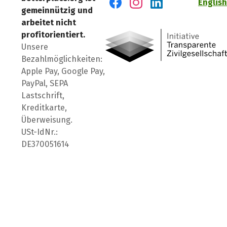
English
gemeinnützig und
Besuch' uns auf Facebook
Besuch' uns auf Instagr
Besuch' uns auf Lin
arbeitet nicht
profitorientiert.
Unsere
Bezahlmöglichkeiten:
Apple Pay, Google Pay,
PayPal, SEPA
Lastschrift,
Kreditkarte,
Überweisung.
USt-IdNr.:
DE370051614