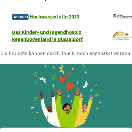
Hochwasserhilfe 2013
Beendet
Das Kinder- und Jugendhospiz
Regenbogenland in Düsseldorf
Die Projekte können durch Tom B. noch angepasst werden.
Teile die Spendenaktion
Hilf mit noch mehr Spenden zu sammeln!
Facebook
WhatsApp
Messenger
L
k