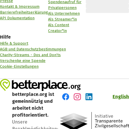
Presse
Spendenaufruf für
Kontakt & Impressum
Privatpersonen
Barrierefreiheitserklärung
Als Unternehmen
API Dokumentation
Als Streamer*in
Als Content
Creator*in
Hilfe
Hilfe & Support
AGB und Datenschutzbestimmungen
Charity-Streams - Dos and Don'ts
Verschenke eine Spende
Cookie-Einstellungen
betterplace.org ist
English
gemeinnützig und
Besuch' uns auf Facebook
Besuch' uns auf Instagr
Besuch' uns auf Lin
arbeitet nicht
profitorientiert.
Unsere
Bezahlmöglichkeiten: