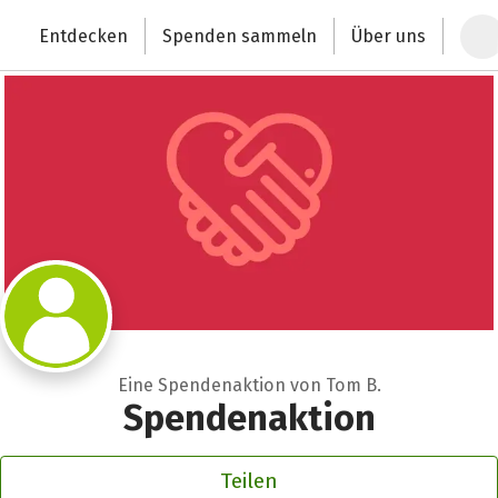
Zum Hauptinhalt springen
Erklärung zur Barrierefreiheit anzeigen
Entdecken
Spenden sammeln
Über uns
Deutschlands größte Spendenplattform
Eine Spendenaktion von Tom B.
Spendenaktion
Teilen