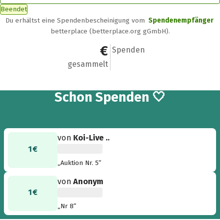
Beendet
Du erhältst eine Spendenbescheinigung vom
Spendenempfänger
betterplace (betterplace.org gGmbH).
2 €
2
Spenden
gesammelt
2
Schon
Spenden 🤍
von
Koi-Live ..
1 €
„Auktion Nr. 5“
von
Anonym
1 €
„Nr 8“