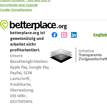
Charity-Streams - Dos and Don'ts
Verschenke eine Spende
Cookie-Einstellungen
betterplace.org ist
English
gemeinnützig und
Besuch' uns auf Facebook
Besuch' uns auf Instagr
Besuch' uns auf Lin
arbeitet nicht
profitorientiert.
Unsere
Bezahlmöglichkeiten:
Apple Pay, Google Pay,
PayPal, SEPA
Lastschrift,
Kreditkarte,
Überweisung.
USt-IdNr.:
DE370051614