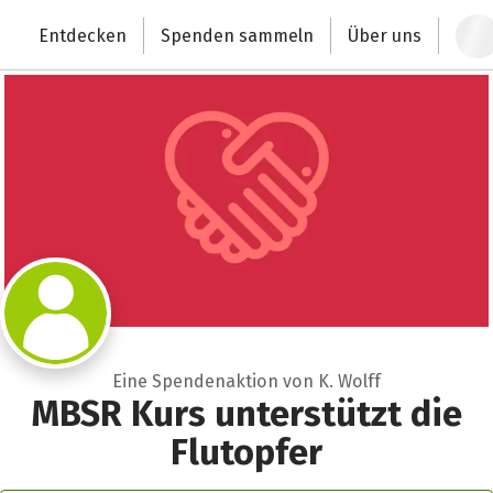
Zum Hauptinhalt springen
Erklärung zur Barrierefreiheit anzeigen
Entdecken
Spenden sammeln
Über uns
Deutschlands größte Spendenplattform
Eine Spendenaktion von K. Wolff
MBSR Kurs unterstützt die
Flutopfer