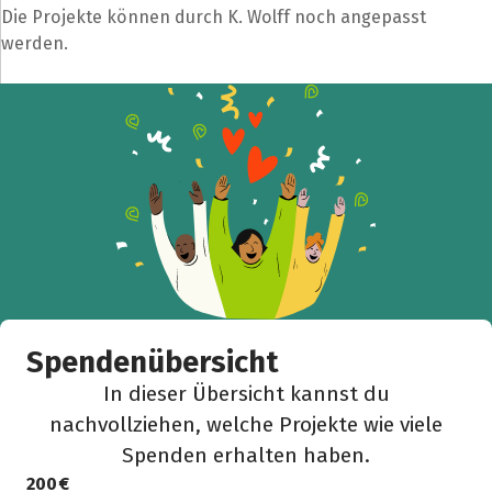
Die Projekte können durch K. Wolff noch angepasst
werden.
Teile die Spendenaktion
Hilf mit noch mehr Spenden zu sammeln!
Facebook
WhatsApp
Messenger
L
k
Spendenübersicht
In dieser Übersicht kannst du
nachvollziehen, welche Projekte wie viele
Spenden erhalten haben.
200 €