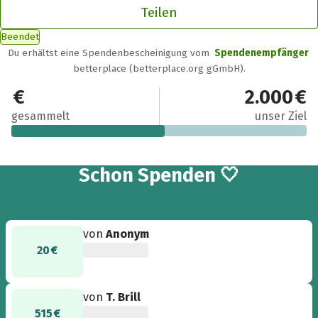
Teilen
Beendet
Du erhältst eine Spendenbescheinigung vom
Spendenempfänger
betterplace (betterplace.org gGmbH).
1.045 €
2.000 €
gesammelt
unser Ziel
5
Schon
Spenden 🤍
von
Anonym
20 €
von
T. Brill
515 €