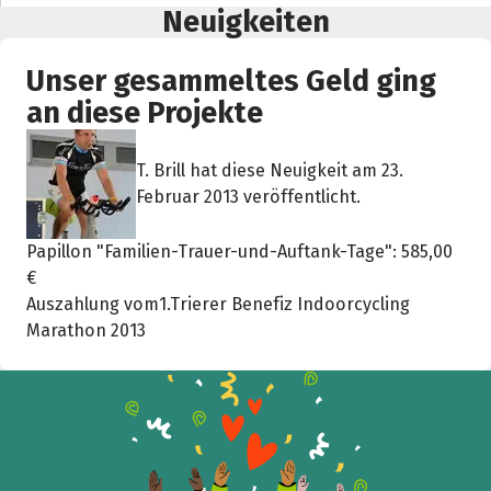
Neuigkeiten
Unser gesammeltes Geld ging
Teile die Spendenaktion
an diese Projekte
Hilf mit noch mehr Spenden zu sammeln!
T. Brill hat diese Neuigkeit am 23.
Februar 2013 veröffentlicht.
Facebook
WhatsApp
Messenger
L
k
Papillon "Familien-Trauer-und-Auftank-Tage": 585,00
€
Auszahlung vom1.Trierer Benefiz Indoorcycling
Marathon 2013