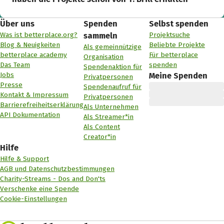
Über uns
Spenden
Selbst spenden
Was ist betterplace.org?
Projektsuche
sammeln
Blog & Neuigkeiten
Beliebte Projekte
Als gemeinnützige
betterplace academy
Für betterplace
Organisation
Das Team
spenden
Spendenaktion für
Jobs
Meine Spenden
Privatpersonen
Presse
Spendenaufruf für
Kontakt & Impressum
Privatpersonen
Barrierefreiheitserklärung
Als Unternehmen
API Dokumentation
Als Streamer*in
Als Content
Creator*in
Hilfe
Hilfe & Support
AGB und Datenschutzbestimmungen
Charity-Streams - Dos and Don'ts
Verschenke eine Spende
Cookie-Einstellungen