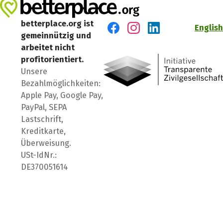
betterplace.org ist
English
gemeinnützig und
Besuch' uns auf Facebook
Besuch' uns auf Instagr
Besuch' uns auf Lin
arbeitet nicht
profitorientiert.
Unsere
Bezahlmöglichkeiten:
Apple Pay, Google Pay,
PayPal, SEPA
Lastschrift,
Kreditkarte,
Überweisung.
USt-IdNr.:
DE370051614