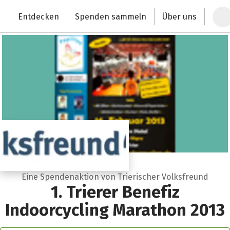
Zum Hauptinhalt springen
Erklärung zur Barrierefreiheit anzeigen
Entdecken
Spenden sammeln
Über uns
Deutschlands größte Spendenplattform
Eine Spendenaktion von Trierischer Volksfreund
1. Trierer Benefiz
Indoorcycling Marathon 2013