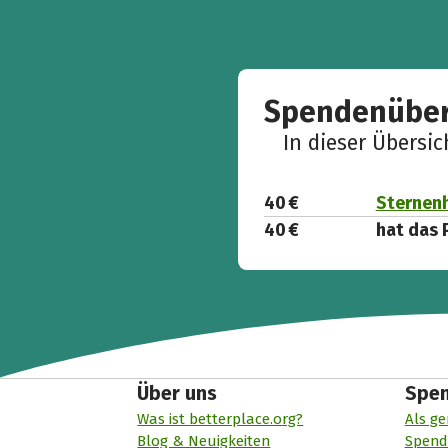
Spendenüber
In dieser Übersi
40 €
Sternen
40 €
hat das 
Über uns
Spe
Was ist betterplace.org?
Als ge
Blog & Neuigkeiten
Spend