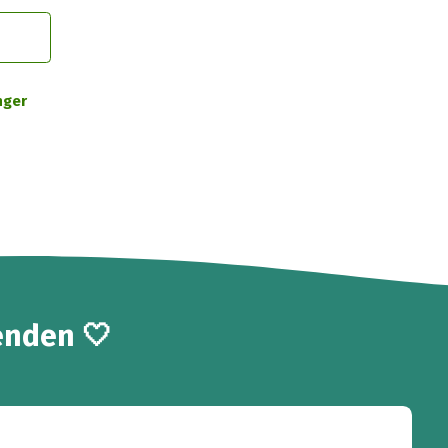
nger
enden 🤍