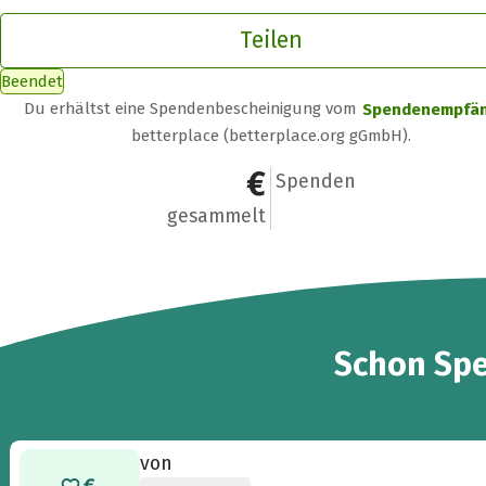
Teilen
Beendet
Du erhältst eine Spendenbescheinigung vom
Spendenempfä
betterplace (betterplace.org gGmbH).
40 €
2
Spenden
gesammelt
2
Schon
Sp
von