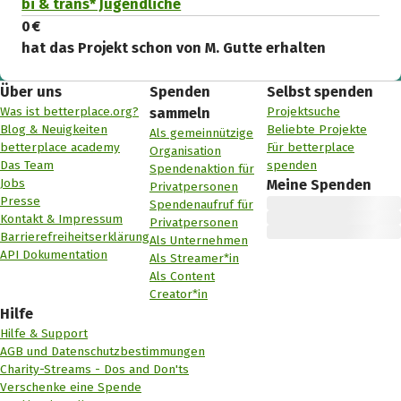
bi & trans* Jugendliche
0 €
hat das Projekt schon von M. Gutte erhalten
Über uns
Spenden
Selbst spenden
Was ist betterplace.org?
Projektsuche
sammeln
Blog & Neuigkeiten
Beliebte Projekte
Als gemeinnützige
betterplace academy
Für betterplace
Organisation
Das Team
spenden
Spendenaktion für
Jobs
Meine Spenden
Privatpersonen
Presse
Spendenaufruf für
Kontakt & Impressum
Privatpersonen
Barrierefreiheitserklärung
Als Unternehmen
API Dokumentation
Als Streamer*in
Als Content
Creator*in
Hilfe
Hilfe & Support
AGB und Datenschutzbestimmungen
Charity-Streams - Dos and Don'ts
Verschenke eine Spende