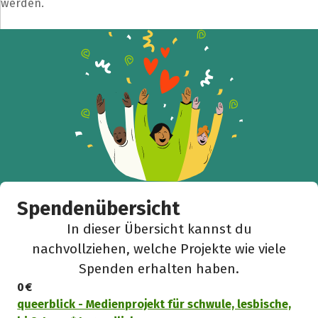
werden.
Teile die Spendenaktion
Hilf mit noch mehr Spenden zu sammeln!
Facebook
WhatsApp
Messenger
L
k
Spendenübersicht
In dieser Übersicht kannst du
nachvollziehen, welche Projekte wie viele
Spenden erhalten haben.
0 €
queerblick - Medienprojekt für schwule, lesbische,