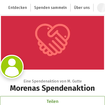
Zum Hauptinhalt springen
Erklärung zur Barrierefreiheit anzeigen
Entdecken
Spenden sammeln
Über uns
Deutschlands größte Spendenplattform
Eine Spendenaktion von M. Gutte
Morenas Spendenaktion
Teilen