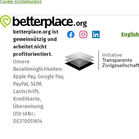
Cookie-Einstellungen
betterplace.org ist
English
gemeinnützig und
Besuch' uns auf Facebook
Besuch' uns auf Instagr
Besuch' uns auf Lin
arbeitet nicht
profitorientiert.
Unsere
Bezahlmöglichkeiten:
Apple Pay, Google Pay,
PayPal, SEPA
Lastschrift,
Kreditkarte,
Überweisung.
USt-IdNr.:
DE370051614