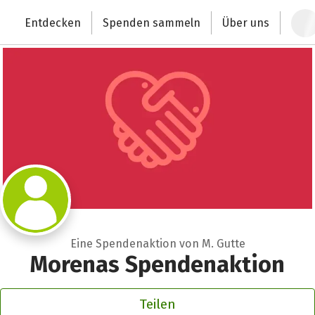
Zum Hauptinhalt springen
Erklärung zur Barrierefreiheit anzeigen
Entdecken
Spenden sammeln
Über uns
Deutschlands größte Spendenplattform
Eine Spendenaktion von M. Gutte
Morenas Spendenaktion
Teilen