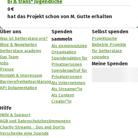
bi & trans* Jugendliche
0 €
hat das Projekt schon von M. Gutte erhalten
Über uns
Spenden
Selbst spenden
Was ist betterplace.org?
Projektsuche
sammeln
Blog & Neuigkeiten
Beliebte Projekte
Als gemeinnützige
betterplace academy
Für betterplace
Organisation
Das Team
spenden
Spendenaktion für
Jobs
Meine Spenden
Privatpersonen
Presse
Spendenaufruf für
Kontakt & Impressum
Privatpersonen
Barrierefreiheitserklärung
Als Unternehmen
API Dokumentation
Als Streamer*in
Als Content
Creator*in
Hilfe
Hilfe & Support
AGB und Datenschutzbestimmungen
Charity-Streams - Dos and Don'ts
Verschenke eine Spende