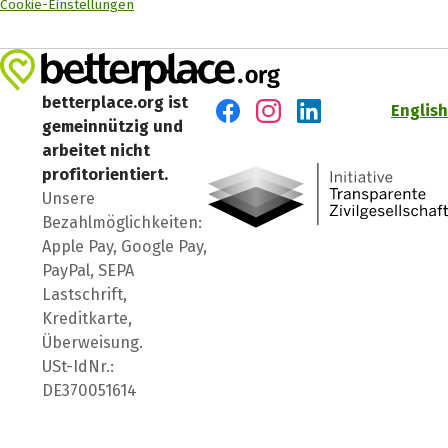
Cookie-Einstellungen
betterplace.org ist
English
gemeinnützig und
Besuch' uns auf Facebook
Besuch' uns auf Instagr
Besuch' uns auf Lin
arbeitet nicht
profitorientiert.
Unsere
Bezahlmöglichkeiten:
Apple Pay, Google Pay,
PayPal, SEPA
Lastschrift,
Kreditkarte,
Überweisung.
USt-IdNr.:
DE370051614