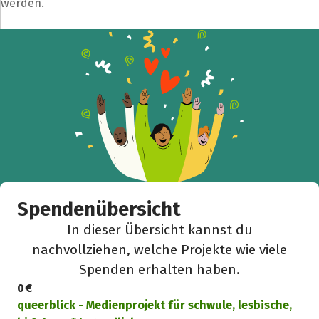
werden.
Teile die Spendenaktion
Hilf mit noch mehr Spenden zu sammeln!
Facebook
WhatsApp
Messenger
L
k
Spendenübersicht
In dieser Übersicht kannst du
nachvollziehen, welche Projekte wie viele
Spenden erhalten haben.
0 €
queerblick - Medienprojekt für schwule, lesbische,