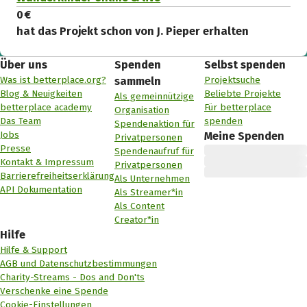
0 €
hat das Projekt schon von J. Pieper erhalten
Über uns
Spenden
Selbst spenden
Was ist betterplace.org?
Projektsuche
sammeln
Blog & Neuigkeiten
Beliebte Projekte
Als gemeinnützige
betterplace academy
Für betterplace
Organisation
Das Team
spenden
Spendenaktion für
Jobs
Meine Spenden
Privatpersonen
Presse
Spendenaufruf für
Kontakt & Impressum
Privatpersonen
Barrierefreiheitserklärung
Als Unternehmen
API Dokumentation
Als Streamer*in
Als Content
Creator*in
Hilfe
Hilfe & Support
AGB und Datenschutzbestimmungen
Charity-Streams - Dos and Don'ts
Verschenke eine Spende
Cookie-Einstellungen