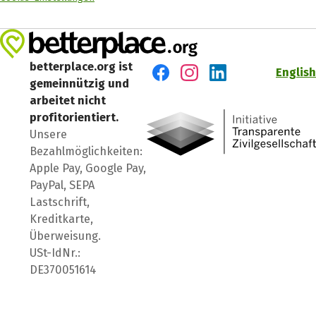
betterplace.org ist
English
gemeinnützig und
Besuch' uns auf Facebook
Besuch' uns auf Instagr
Besuch' uns auf Lin
arbeitet nicht
profitorientiert.
Unsere
Bezahlmöglichkeiten:
Apple Pay, Google Pay,
PayPal, SEPA
Lastschrift,
Kreditkarte,
Überweisung.
USt-IdNr.:
DE370051614