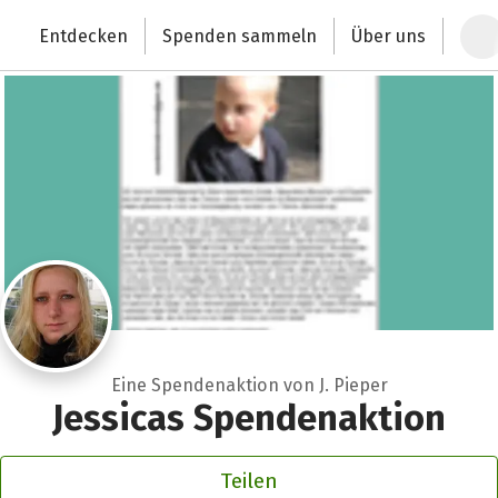
Zum Hauptinhalt springen
Erklärung zur Barrierefreiheit anzeigen
Entdecken
Spenden sammeln
Über uns
Deutschlands größte Spendenplattform
Eine Spendenaktion von J. Pieper
Jessicas Spendenaktion
Teilen