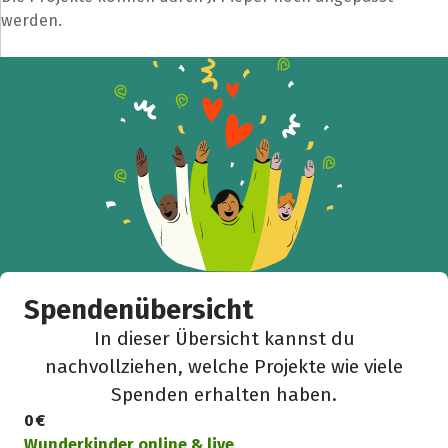
werden.
Teile die Spendenaktion
Hilf mit noch mehr Spenden zu sammeln!
Facebook
WhatsApp
Messenger
L
k
Spendenübersicht
In dieser Übersicht kannst du
nachvollziehen, welche Projekte wie viele
Spenden erhalten haben.
0 €
Wunderkinder online & live