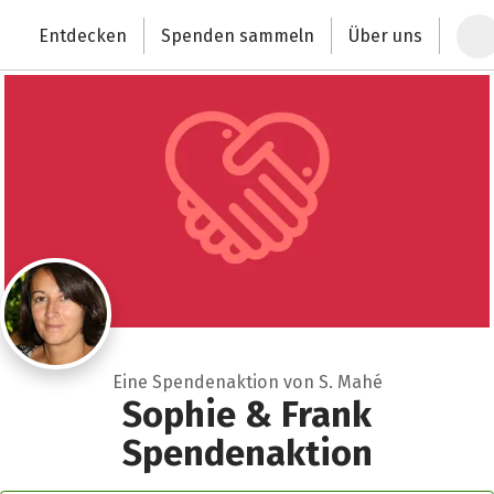
Zum Hauptinhalt springen
Erklärung zur Barrierefreiheit anzeigen
Entdecken
Spenden sammeln
Über uns
Deutschlands größte Spendenplattform
Eine Spendenaktion von S. Mahé
Sophie & Frank
Spendenaktion