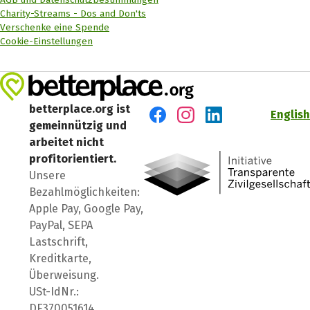
Charity-Streams - Dos and Don'ts
Verschenke eine Spende
Cookie-Einstellungen
betterplace.org ist
English
gemeinnützig und
Besuch' uns auf Facebook
Besuch' uns auf Instagr
Besuch' uns auf Lin
arbeitet nicht
profitorientiert.
Unsere
Bezahlmöglichkeiten:
Apple Pay, Google Pay,
PayPal, SEPA
Lastschrift,
Kreditkarte,
Überweisung.
USt-IdNr.:
DE370051614