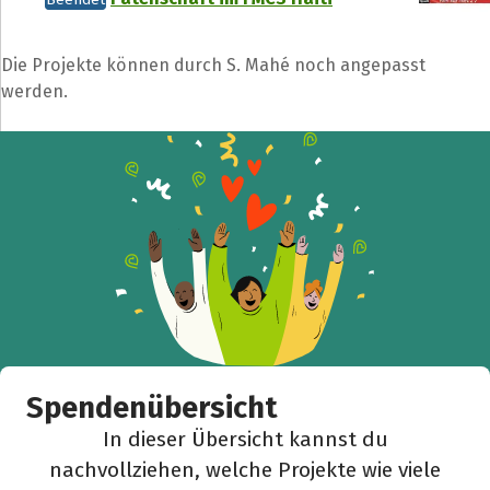
Hilf mit noch mehr Spenden zu sammeln!
Die Projekte können durch S. Mahé noch angepasst
werden.
Facebook
WhatsApp
Messenger
L
k
Spendenübersicht
In dieser Übersicht kannst du
nachvollziehen, welche Projekte wie viele