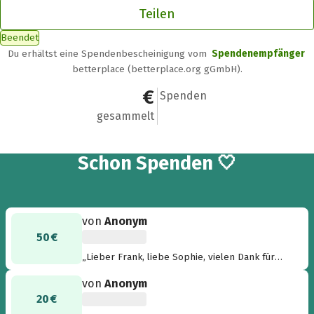
Teilen
Beendet
Du erhältst eine Spendenbescheinigung vom
Spendenempfänger
betterplace (betterplace.org gGmbH).
360 €
10
Spenden
gesammelt
10
Schon
Spenden 🤍
von
Anonym
50 €
„Lieber Frank, liebe Sophie, vielen Dank für
den schönen Abend ! Liebe Grüße Achim und
von
Anonym
Kerstin“
20 €