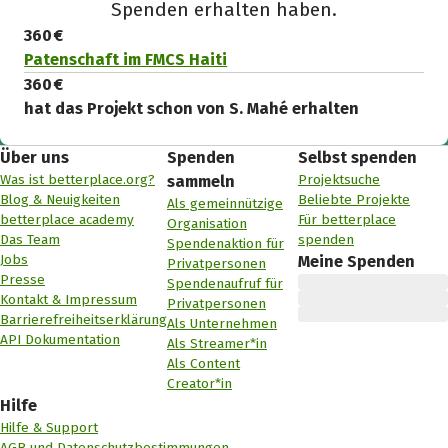
Spenden erhalten haben.
360 €
Patenschaft im FMCS Haiti
360 €
hat das Projekt schon von S. Mahé erhalten
Über uns
Spenden
Selbst spenden
Was ist betterplace.org?
Projektsuche
sammeln
Blog & Neuigkeiten
Beliebte Projekte
Als gemeinnützige
betterplace academy
Für betterplace
Organisation
Das Team
spenden
Spendenaktion für
Jobs
Meine Spenden
Privatpersonen
Presse
Spendenaufruf für
Kontakt & Impressum
Privatpersonen
Barrierefreiheitserklärung
Als Unternehmen
API Dokumentation
Als Streamer*in
Als Content
Creator*in
Hilfe
Hilfe & Support
AGB und Datenschutzbestimmungen