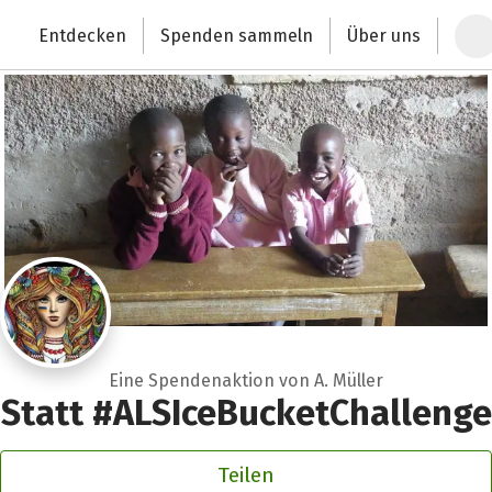
Zum Hauptinhalt springen
Erklärung zur Barrierefreiheit anzeigen
Entdecken
Spenden sammeln
Über uns
Deutschlands größte Spendenplattform
Eine Spendenaktion von A. Müller
Statt #ALSIceBucketChallenge
Teilen