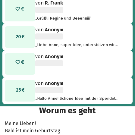
von
R. Frank
„Grüßli Regine und Beeenniii“
von
Anonym
20 €
„Liebe Anne, super Idee, unterstützen wir
gerne!!! LG, Simone, Joachim und Peter“
von
Anonym
von
Anonym
25 €
„Hallo Anne! Schöne Idee mit der Spende!
Liebe Grüße Eva und Martin“
Worum es geht
Meine Lieben!
Bald ist mein Geburtstag.