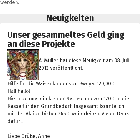
werden.
Neuigkeiten
Unser gesammeltes Geld ging
an diese Projekte
A. Müller hat diese Neuigkeit am 08. Juli
2012 veröffentlicht.
Teile die Spendenaktion
Hilf mit noch mehr Spenden zu sammeln!
Hilfe für die Waisenkinder von Bweya: 120,00 €
Hallihallo!
Hier nochmal ein kleiner Nachschub von 120 € in die
Facebook
WhatsApp
Messenger
L
Kasse für den Grundbedarf. Insgesamt konnte ich
k
mit der Aktion bisher 365 € weiterleiten. Vielen Dank
dafür!!
Liebe Grüße, Anne