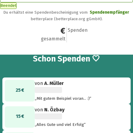
Beendet
Du erhältst eine Spendenbescheinigung vom
Spendenempfänger
betterplace (betterplace.org gGmbH).
390 €
18
Spenden
gesammelt
18
Schon
Spenden 🤍
von
A. Müller
25 €
„Mit gutem Beispiel voran... :)“
von
N. Özbay
15 €
„Alles Gute und viel Erfolg“