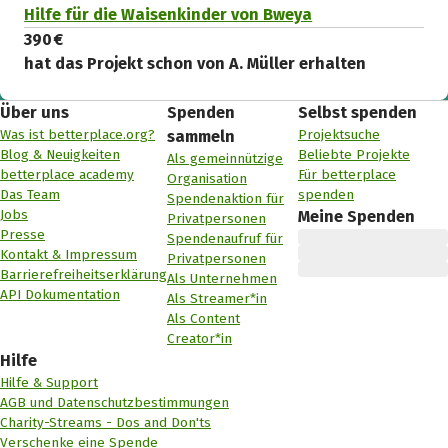
Hilfe für die Waisenkinder von Bweya
390 €
hat das Projekt schon von A. Müller erhalten
Über uns
Spenden
Selbst spenden
Was ist betterplace.org?
Projektsuche
sammeln
Blog & Neuigkeiten
Beliebte Projekte
Als gemeinnützige
betterplace academy
Für betterplace
Organisation
Das Team
spenden
Spendenaktion für
Jobs
Meine Spenden
Privatpersonen
Presse
Spendenaufruf für
Kontakt & Impressum
Privatpersonen
Barrierefreiheitserklärung
Als Unternehmen
API Dokumentation
Als Streamer*in
Als Content
Creator*in
Hilfe
Hilfe & Support
AGB und Datenschutzbestimmungen
Charity-Streams - Dos and Don'ts
Verschenke eine Spende