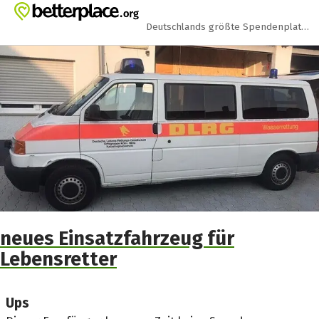
Zum Hauptinhalt springen
Erklärung zur Barrierefreiheit anzeigen
Deutschlands größte Spendenplattform
neues Einsatzfahrzeug für
Lebensretter
Ups