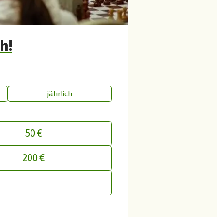
h!
jährlich
50 €
inen Beitrag an betterplace anpasse
200 €