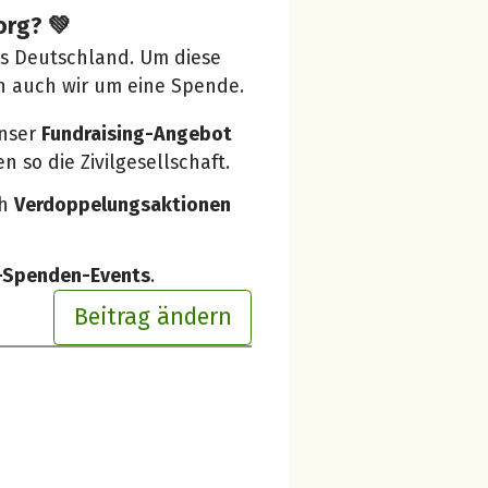
org? 💚
us Deutschland. Um diese
n auch wir um eine Spende.
unser
Fundraising-Angebot
 so die Zivilgesellschaft.
ch
Verdoppelungsaktionen
e-Spenden-Events
.
Beitrag ändern