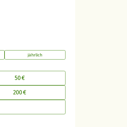
jährlich
50 €
200 €
inen Beitrag an betterplace anpasse