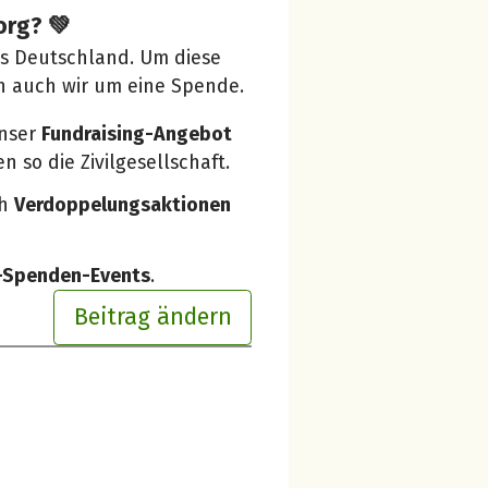
org? 💚
us Deutschland. Um diese
n auch wir um eine Spende.
unser
Fundraising-Angebot
 so die Zivilgesellschaft.
ch
Verdoppelungsaktionen
e-Spenden-Events
.
Beitrag ändern