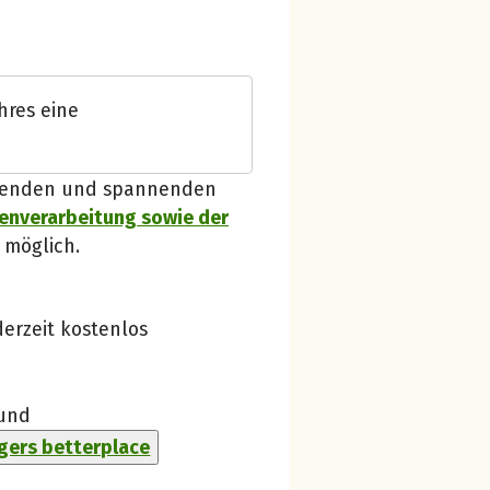
Spendenempfänger betterplace
hres eine
Danke, verstanden!
 Spenden und spannenden
enverarbeitung sowie der
 möglich.
erzeit kostenlos
und
ers betterplace