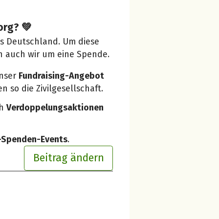
org? 💚
us Deutschland. Um diese
n auch wir um eine Spende.
unser
Fundraising-Angebot
 so die Zivilgesellschaft.
ch
Verdoppelungsaktionen
e-Spenden-Events
.
Beitrag ändern