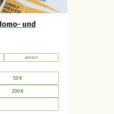
 Homo- und
jährlich
50 €
inen Beitrag an betterplace anpasse
200 €