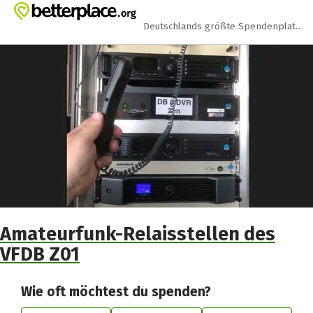
Zum Hauptinhalt springen
Erklärung zur Barrierefreiheit anzeigen
Deutschlands größte Spendenplattform
Amateurfunk-Relaisstellen des
VFDB Z01
Wie oft möchtest du spenden?