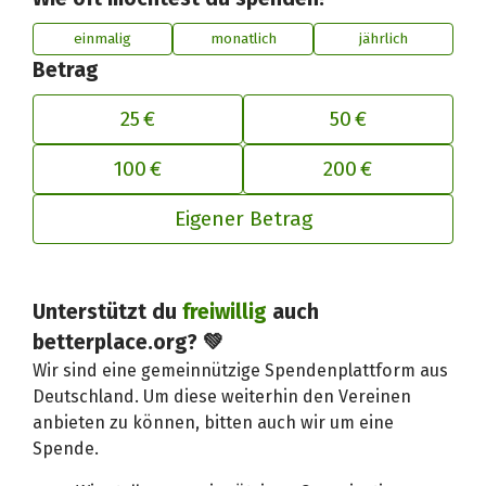
einmalig
monatlich
jährlich
Betrag
25 €
50 €
100 €
200 €
Eigener Betrag
Deinen Beitrag an betterplace anp
Unterstützt du
freiwillig
auch
betterplace.org? 💚
Wir sind eine gemeinnützige Spendenplattform aus
Deutschland. Um diese weiterhin den Vereinen
anbieten zu können, bitten auch wir um eine
Spende.