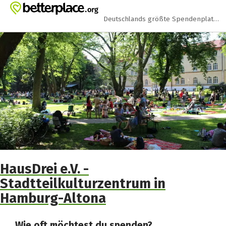
Zum Hauptinhalt springen
Erklärung zur Barrierefreiheit anzeigen
Deutschlands größte Spendenplattform
HausDrei e.V. -
Stadtteilkulturzentrum in
Hamburg-Altona
Wie oft möchtest du spenden?