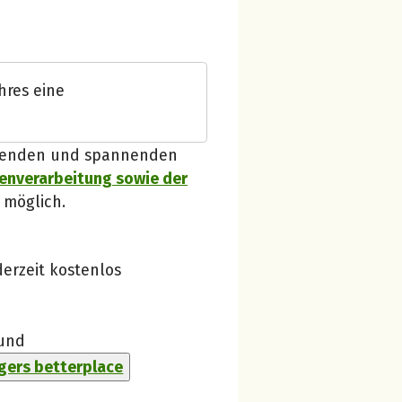
Spendenempfänger betterplace
hres eine
Danke, verstanden!
 Spenden und spannenden
enverarbeitung sowie der
 möglich.
erzeit kostenlos
und
ers betterplace