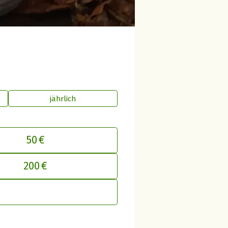
jährlich
50 €
200 €
inen Beitrag an betterplace anpasse