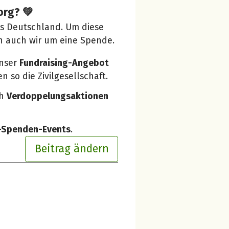
org? 💚
us Deutschland. Um diese
n auch wir um eine Spende.
unser
Fundraising-Angebot
 so die Zivilgesellschaft.
ch
Verdoppelungsaktionen
e-Spenden-Events
.
Beitrag ändern