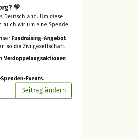
org? 💚
us Deutschland. Um diese
n auch wir um eine Spende.
unser
Fundraising-Angebot
 so die Zivilgesellschaft.
ch
Verdoppelungsaktionen
e-Spenden-Events
.
Beitrag ändern