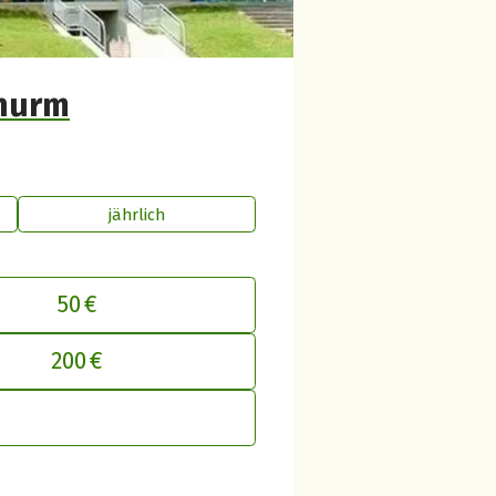
thurm
jährlich
50 €
inen Beitrag an betterplace anpasse
200 €