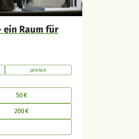
– ein Raum für
jährlich
50 €
inen Beitrag an betterplace anpasse
200 €