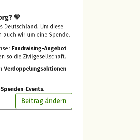
org? 💚
us Deutschland. Um diese
n auch wir um eine Spende.
unser
Fundraising-Angebot
 so die Zivilgesellschaft.
ch
Verdoppelungsaktionen
e-Spenden-Events
.
Beitrag ändern