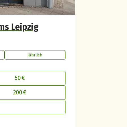
ms Leipzig
jährlich
50 €
inen Beitrag an betterplace anpasse
200 €