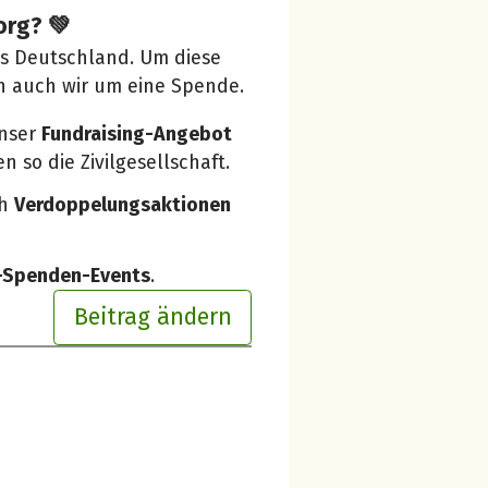
org? 💚
us Deutschland. Um diese
n auch wir um eine Spende.
unser
Fundraising-Angebot
 so die Zivilgesellschaft.
ch
Verdoppelungsaktionen
e-Spenden-Events
.
Beitrag ändern