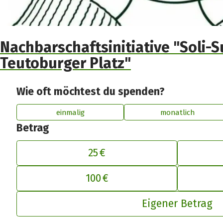
Nachbarschaftsinitiative "Soli
Teutoburger Platz"
Wie oft möchtest du spenden?
einmalig
monatlich
Betrag
25 €
De
100 €
Eigener Betrag