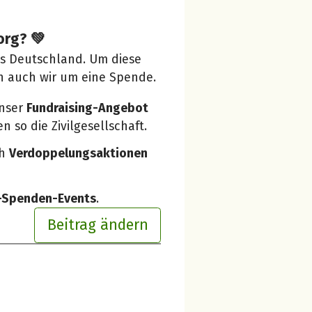
org? 💚
us Deutschland. Um diese
n auch wir um eine Spende.
unser
Fundraising-Angebot
 so die Zivilgesellschaft.
ch
Verdoppelungsaktionen
e-Spenden-Events
.
Beitrag ändern