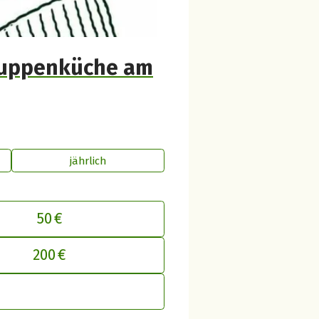
-Suppenküche am
jährlich
50 €
inen Beitrag an betterplace anpasse
200 €