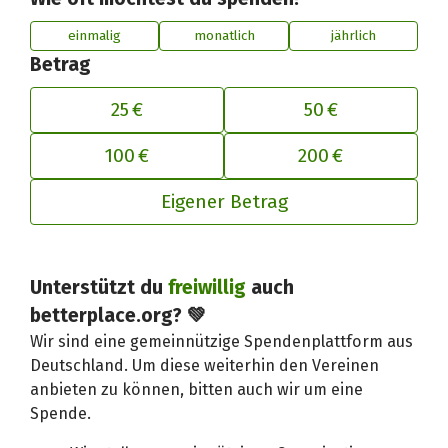
einmalig
monatlich
jährlich
Betrag
25 €
50 €
100 €
200 €
Eigener Betrag
Unterstützt du
freiwillig
auch
Deinen Beitrag an betterplace anp
betterplace.org? 💚
Wir sind eine gemeinnützige Spendenplattform aus
Deutschland. Um diese weiterhin den Vereinen
anbieten zu können, bitten auch wir um eine
Spende.