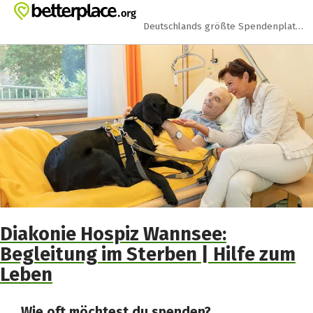
Zum Hauptinhalt springen
Erklärung zur Barrierefreiheit anzeigen
Deutschlands größte Spendenplattform
Diakonie Hospiz Wannsee:
Begleitung im Sterben | Hilfe zum
Leben
Wie oft möchtest du spenden?