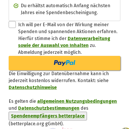
Spendenempfänger betterplac
Du erhältst automatisch Anfang nächsten
Jahres eine Spendenbescheinigung.
Danke, verstand
Ich will per E-Mail von der Wirkung meiner
Spenden und spannenden Aktionen erfahren.
Hierfür stimme ich der
Datenverarbeitung
sowie der Auswahl von Inhalten
zu.
Abmeldung jederzeit möglich.
Die Einwilligung zur Datenübernahme kann ich
jederzeit kostenlos widerrufen. Kontakt: siehe
Datenschutzhinweise
Es gelten die
allgemeinen Nutzungsbedingungen
und
Datenschutzbestimmungen
des
Spendenempfängers betterplace
(betterplace.org gGmbH)
.