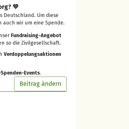
org? 💚
us Deutschland. Um diese
n auch wir um eine Spende.
unser
Fundraising-Angebot
 so die Zivilgesellschaft.
ch
Verdoppelungsaktionen
e-Spenden-Events
.
Beitrag ändern