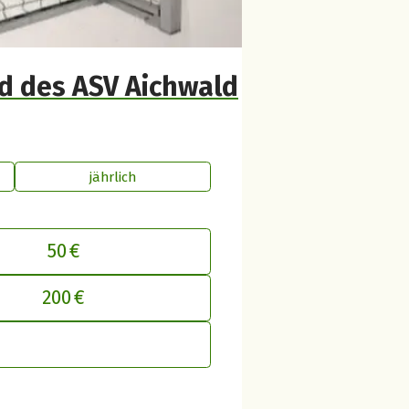
d des ASV Aichwald
jährlich
50 €
inen Beitrag an betterplace anpasse
200 €