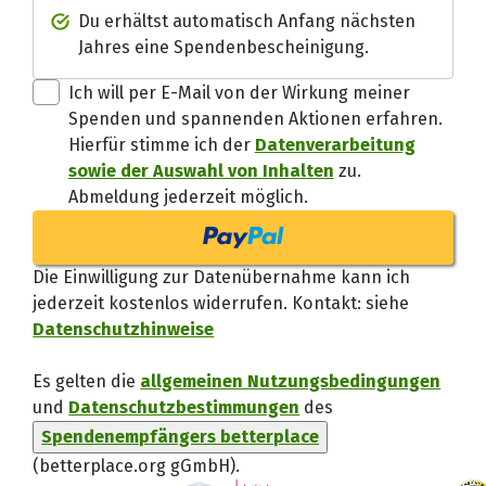
Spendenempfänger betterplac
Du erhältst automatisch Anfang nächsten
Jahres eine Spendenbescheinigung.
Danke, verstand
Ich will per E-Mail von der Wirkung meiner
Spenden und spannenden Aktionen erfahren.
Hierfür stimme ich der
Datenverarbeitung
sowie der Auswahl von Inhalten
zu.
Abmeldung jederzeit möglich.
Die Einwilligung zur Datenübernahme kann ich
jederzeit kostenlos widerrufen. Kontakt: siehe
Datenschutzhinweise
Es gelten die
allgemeinen Nutzungsbedingungen
und
Datenschutzbestimmungen
des
Spendenempfängers betterplace
(betterplace.org gGmbH)
.