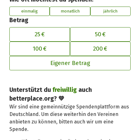
einmalig
monatlich
jährlich
Betrag
25 €
50 €
100 €
200 €
Eigener Betrag
Unterstützt du
freiwillig
auch
Deinen Beitrag an betterplace anp
betterplace.org? 💚
Wir sind eine gemeinnützige Spendenplattform aus
Deutschland. Um diese weiterhin den Vereinen
anbieten zu können, bitten auch wir um eine
Spende.