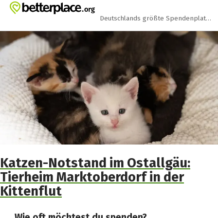
Zum Hauptinhalt springen
Erklärung zur Barrierefreiheit anzeigen
Deutschlands größte Spendenplattform
Katzen-Notstand im Ostallgäu:
Tierheim Marktoberdorf in der
Kittenflut
Wie oft möchtest du spenden?