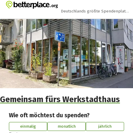
Zum Hauptinhalt springen
Erklärung zur Barrierefreiheit anzeigen
Deutschlands größte Spendenplattform
Gemeinsam fürs Werkstadthaus
Wie oft möchtest du spenden?
einmalig
monatlich
jährlich