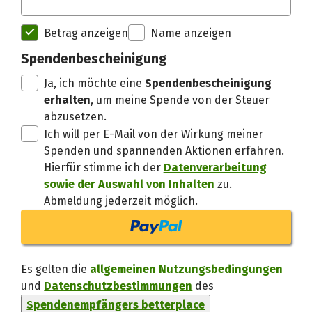
Spendenempfänger betterplac
Betrag anzeigen
Name anzeigen
Spendenbescheinigung
Danke, verstand
Ja, ich möchte eine
Spendenbescheinigung
erhalten
, um meine Spende von der Steuer
abzusetzen.
Ich will per E-Mail von der Wirkung meiner
Spenden und spannenden Aktionen erfahren.
Hierfür stimme ich der
Datenverarbeitung
sowie der Auswahl von Inhalten
zu.
Abmeldung jederzeit möglich.
Es gelten die
allgemeinen Nutzungsbedingungen
und
Datenschutzbestimmungen
des
Spendenempfängers betterplace