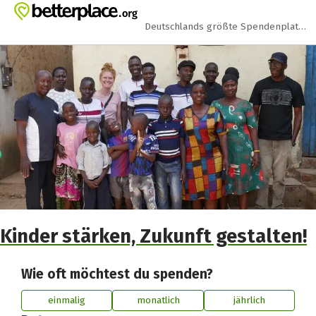
Zum Hauptinhalt springen
Erklärung zur Barrierefreiheit anzeigen
Deutschlands größte Spendenplattform
Kinder stärken, Zukunft gestalten!
Wie oft möchtest du spenden?
einmalig
monatlich
jährlich