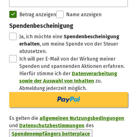
Spendenempfänger betterplac
Betrag anzeigen
Name anzeigen
Spendenbescheinigung
Danke, verstand
Ja, ich möchte eine
Spendenbescheinigung
erhalten
, um meine Spende von der Steuer
abzusetzen.
Ich will per E-Mail von der Wirkung meiner
Spenden und spannenden Aktionen erfahren.
Hierfür stimme ich der
Datenverarbeitung
sowie der Auswahl von Inhalten
zu.
Abmeldung jederzeit möglich.
Es gelten die
allgemeinen Nutzungsbedingungen
und
Datenschutzbestimmungen
des
Spendenempfängers betterplace