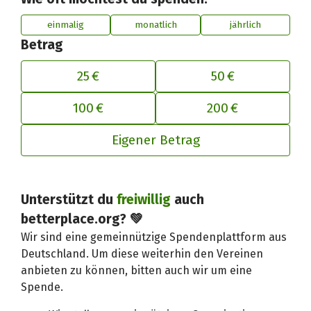
einmalig
monatlich
jährlich
Betrag
25 €
50 €
100 €
200 €
Eigener Betrag
Deinen Beitrag an betterplace anp
Unterstützt du
freiwillig
auch
betterplace.org? 💚
Wir sind eine gemeinnützige Spendenplattform aus
Deutschland. Um diese weiterhin den Vereinen
anbieten zu können, bitten auch wir um eine
Spende.