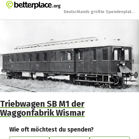
Zum Hauptinhalt springen
Erklärung zur Barrierefreiheit anzeigen
Deutschlands größte Spendenplattform
Triebwagen SB M1 der
Waggonfabrik Wismar
Wie oft möchtest du spenden?