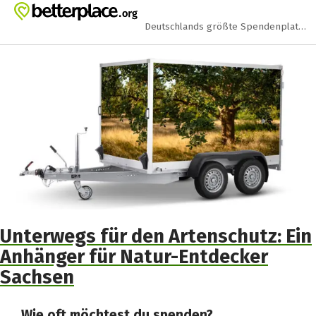
Zum Hauptinhalt springen
Erklärung zur Barrierefreiheit anzeigen
Deutschlands größte Spendenplattform
Unterwegs für den Artenschutz: Ein
Anhänger für Natur-Entdecker
Sachsen
Wie oft möchtest du spenden?