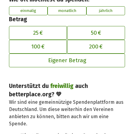
einmalig
monatlich
jährlich
Betrag
25 €
50 €
100 €
200 €
Eigener Betrag
Deinen Beitrag an betterplace anp
Unterstützt du
freiwillig
auch
betterplace.org? 💚
Wir sind eine gemeinnützige Spendenplattform aus
Deutschland. Um diese weiterhin den Vereinen
anbieten zu können, bitten auch wir um eine
Spende.