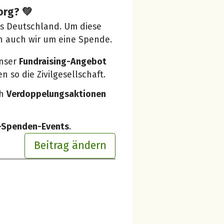
org? 💚
us Deutschland. Um diese
n auch wir um eine Spende.
unser
Fundraising-Angebot
 so die Zivilgesellschaft.
ch
Verdoppelungsaktionen
e-Spenden-Events
.
Beitrag ändern