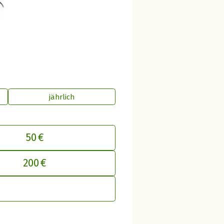
jährlich
50 €
inen Beitrag an betterplace anpasse
200 €