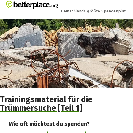
Zum Hauptinhalt springen
Erklärung zur Barrierefreiheit anzeigen
Deutschlands größte Spendenplattform
Trainingsmaterial für die
Trümmersuche [Teil 1]
Wie oft möchtest du spenden?