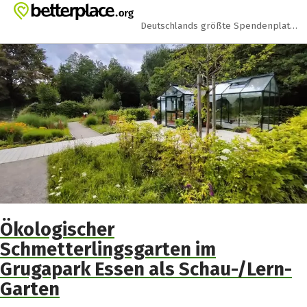
Zum Hauptinhalt springen
Erklärung zur Barrierefreiheit anzeigen
Deutschlands größte Spendenplattform
Ökologischer
Schmetterlingsgarten im
Grugapark Essen als Schau-/Lern-
Garten