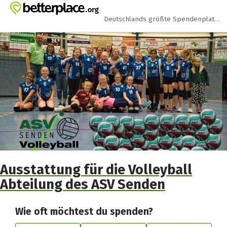
Zum Hauptinhalt springen
Erklärung zur Barrierefreiheit anzeigen
Deutschlands größte Spendenplattform
Ausstattung für die Volleyball
Abteilung des ASV Senden
Wie oft möchtest du spenden?